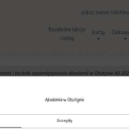
pokaż numer telefonu
Bezpłatne lekcje
Kursy
Ciekawo
zapisy
ytania i technik zapamiętywania Akademii w Olsztynie AD 20
Adam
o-czytania-Akadem
Akademia w Olsztynie
Adam
Szczegóły