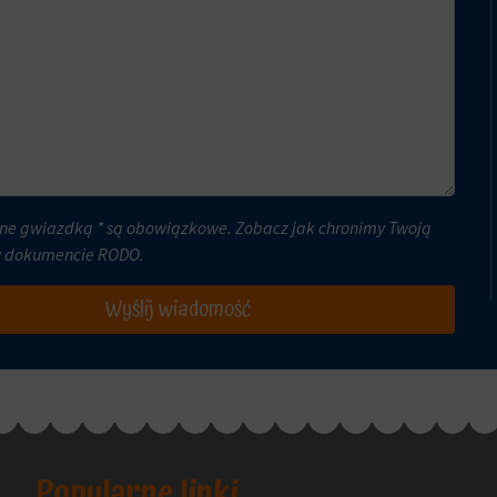
ne gwiazdką * są obowiązkowe. Zobacz jak chronimy Twoją
w dokumencie
RODO
.
Wyślij wiadomość
Popularne linki