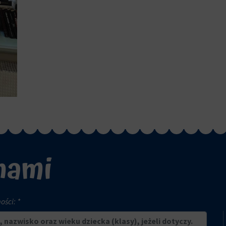
 nami
ści: *