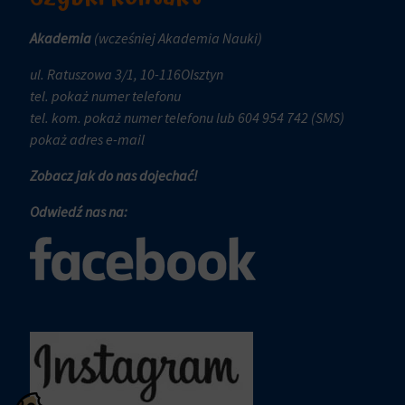
do
reklamowych.
zgody,
Akademia
(wcześniej Akademia Nauki)
którą
Personalizacja
witryny
reklam
ul. Ratuszowa 3/1, 10-116Olsztyn
muszą
tel.
pokaż numer telefonu
Określa,
uzyskać
tel. kom.
pokaż numer telefonu
lub 604 954 742 (SMS)
czy
od
pokaż adres e-mail
można
użytkowników
wyświetlać
przed
Zobacz jak do nas dojechać!
spersonalizowane
użyciem
Odwiedź nas na:
reklamy
ciasteczek
na
gromadzących
podstawie
dane
zachowań
osobowe.
i
Przepisy
preferencji
takie
użytkownika,
jak
wykorzystując
GDPR
w
wymagają,