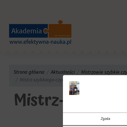
Strona główna
Aktualności
Mistrzowie szybkie cz
Mistrz-szybkiego-czytania-Akademii-Olsztynie-EP-
Mistrz-szybkieg
Zgoda