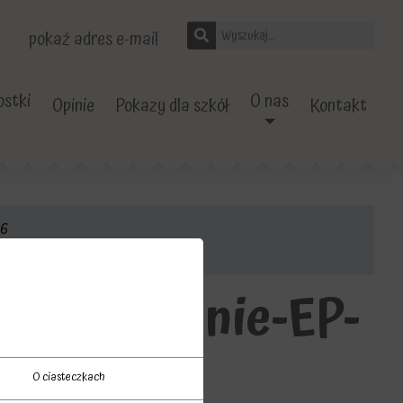
pokaż adres e-mail
stki
O nas
Opinie
Pokazy dla szkół
Kontakt
26
ii-Olsztynie-EP-
O ciasteczkach