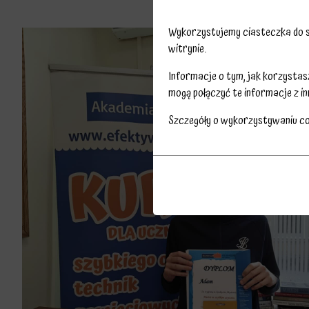
Wykorzystujemy ciasteczka do sp
witrynie.
Informacje o tym, jak korzysta
mogą połączyć te informacje z in
Szczegóły o wykorzystywaniu c
Przechowywanie
Ciasteczka
statystyk
to
Kontroluje,
małe
czy
pliki
dane
danych
dotyczące
przechowywane
korzystania
na
z
urządzeniu
witryny
przez