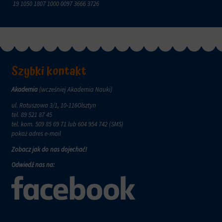
za
19 1050 1807 1000 0097 3666 3726
pośrednictwem
ustawień
prywatności
witryny,
które
umożliwiają
Szybki kontakt
zarządzanie
lub
usuwanie
Akademia
(wcześniej Akademia Nauki)
przechowywanych
ul. Ratuszowa 3/1, 10-116Olsztyn
ciasteczek
tel.
89 521 87 45
w
tel. kom.
509 85 69 71
lub 604 954 742 (SMS)
dowolnym
pokaż adres e-mail
momencie.
Zobacz jak do nas dojechać!
Aby
uzyskać
Odwiedź nas na:
więcej
szczegółów
na
temat
tego,
jak