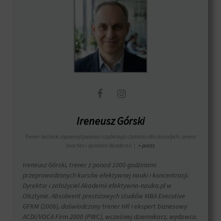
działań.
analitycznych
Istnieją
(np.
różne
Google
typy,
Analytics).
w
Przechowywanie
tym
reklam
ciasteczka
sesyjne
Zarządza
(tymczasowe)
tym,
i
czy
trwałe
dane
(długoterminowe).
związane
Pomagają
Ireneusz Górski
z
one
reklamami
spersonalizować
Trener technik zapamiętywania i szybkiego czytania dla dorosłych, senior
(np.
wrażenia
teacher i dyrektor Akademii
|
+ posts
ciasteczka
z
do
przeglądania,
Ireneusz Górski, trener z ponad 1000 godzinami
targetowania
ale
przeprowadzonych kursów efektywnej nauki i koncentracji.
i
mogą
Dyrektor i założyciel Akademii efektywna-nauka.pl w
śledzenia)
również
Olsztynie. Absolwent prestiżowych studiów MBA Executive
mogą
śledzić
być
GFKM (2006), doświadczony trener HR i ekspert biznesowy
zachowanie
przechowywane
ACDI/VOCA Firm 2000 (PWC), wcześniej dziennikarz, wydawca.
online.