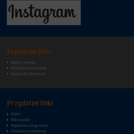
witryna
internetowa
używa
ciasteczek
i
jak
zbiera
dane,
zapoznaj
Popularne linki
się
z
Obozy i kolonie
polityką
Półkolonie w Olsztynie
prywatności
Zajęcia dla dorosłych
witryny.
Ten
dokument
opisuje
rodzaje
Przydatne linki
używanych
plików
RODO
cookie,
Pliki cookies
zbierane
Regulamin usług online
dane
Formularz kontaktowy
oraz