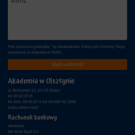
aby
tym
witryny
celu
prosiły
zapisane
o
dane.
wyraźną
zgodę,
Przechowywanie
umożliwiając
danych
użytkownikom
użytkownika
akceptowanie
Pola oznaczone gwiazdką * są obowiązkowe. Zobacz jak chronimy Twoją
Kontroluje
lub
prywatność w dokumencie
RODO
.
przechowywanie
odrzucanie
danych
ciasteczek
Wyślij wiadomość
specyficznych
i
dla
kontrolowanie
użytkownika,
Akademia w Olsztynie
swojej
służących
prywatności.
do
ul. Ratuszowa 3/1, 10-116 Olsztyn
Możesz
śledzenia
tel.
89 521 87 45
również
reklam,
tel. kom.
509 85 69 71
lub 604 954 742 (SMS)
wycofać
profilowania
pokaż adres e-mail
zgodę
i
w
Rachunek bankowy
pomiaru
dowolnym
skuteczności
momencie,
Akademia
reklam.
zazwyczaj
ING Bank Śląski S.A.