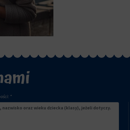
 nami
ści: *