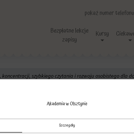
pokaż numer telefonu
Bezpłatne lekcje
Kursy
Ciekawo
zapisy
koncentracji, szybkiego czytania i rozwoju osobistego dla do
a dorosłych pani w
Akademia w Olsztynie
Szczegóły