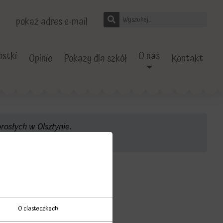
pokaż adres e-mail
stki
O nas
Opinie
Pokazy dla szkół
Kontakt
rosłych w Olsztynie.
rze 2023
O ciasteczkach