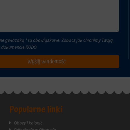
ne gwiazdką * są obowiązkowe. Zobacz jak chronimy Twoją
w dokumencie
RODO
.
Wyślij wiadomość
Popularne linki
Obozy i kolonie
Półkolonie w Olsztynie