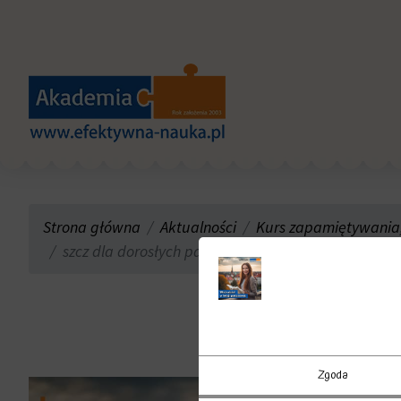
Strona główna
Aktualności
Kurs zapamiętywania, 
szcz dla dorosłych pani wrze 2023
szcz dl
Zgoda