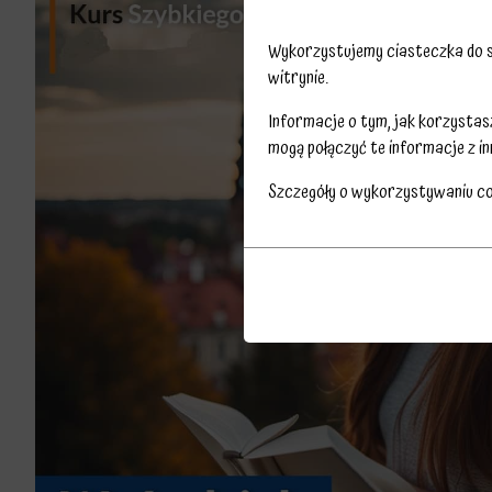
Wykorzystujemy ciasteczka do sp
witrynie.
Informacje o tym, jak korzysta
mogą połączyć te informacje z in
Szczegóły o wykorzystywaniu c
Przechowywanie
Ciasteczka
statystyk
to
Kontroluje,
małe
czy
pliki
dane
danych
dotyczące
przechowywane
korzystania
na
z
urządzeniu
witryny
przez