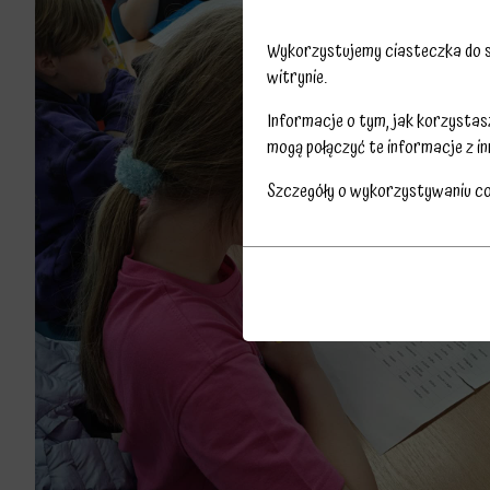
Wykorzystujemy ciasteczka do sp
witrynie.
Informacje o tym, jak korzysta
mogą połączyć te informacje z in
Szczegóły o wykorzystywaniu c
Przechowywanie
Ciasteczka
statystyk
to
Kontroluje,
małe
czy
pliki
dane
danych
dotyczące
przechowywane
korzystania
na
z
urządzeniu
witryny
przez