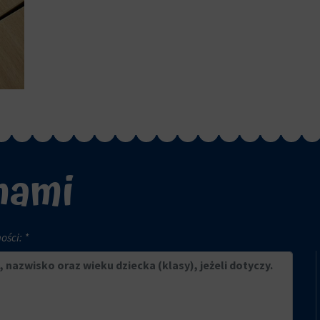
 nami
ści: *