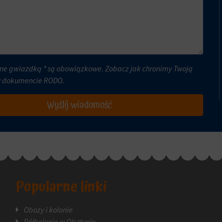
ne gwiazdką * są obowiązkowe. Zobacz jak chronimy Twoją
w dokumencie
RODO
.
Wyślij wiadomość
Popularne linki
Obozy i kolonie
Półkolonie w Olsztynie