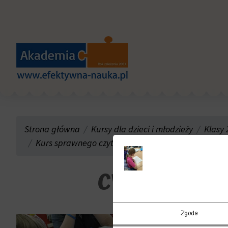
Strona główna
Kursy dla dzieci i młodzieży
Klasy 
Kurs sprawnego czytania, technik pamięciowych i or
cwiczenia
Zgoda