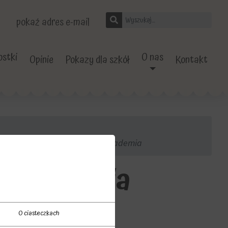
pokaż adres e-mail
stki
O nas
Opinie
Pokazy dla szkół
Kontakt
wiczenia-na-pamiec-olsztyn-akademia
n-akademia
O ciasteczkach