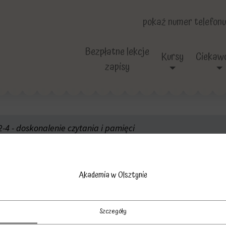
pokaż numer telefonu
Bezpłatne lekcje
Kursy
Ciekawo
zapisy
2-4 - doskonalenie czytania i pamięci
tografii dla kl. 3 i 4 „Akademia w Kosmosie" w Olsztynie
c
-na-pamiec-olszty
Akademia w Olsztynie
Szczegóły