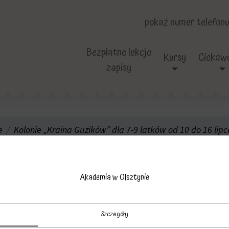
pokaż numer telefonu
Bezpłatne lekcje
Kursy
Ciekawo
zapisy
e
Kolonie „Kraina Guzików” dla 7-9 latków od 10 do 16 lipc
onie Akademii wak
Akademia w Olsztynie
Szczegóły