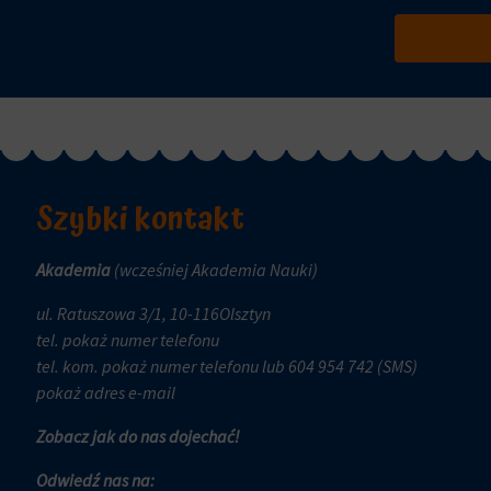
i
czy
trwałe
dane
(długoterminowe).
związane
Pomagają
z
one
reklamami
spersonalizować
(np.
wrażenia
ciasteczka
z
do
Szybki kontakt
przeglądania,
targetowania
ale
i
mogą
Akademia
(wcześniej Akademia Nauki)
śledzenia)
również
mogą
ul. Ratuszowa 3/1, 10-116Olsztyn
śledzić
być
tel.
pokaż numer telefonu
zachowanie
przechowywane
tel. kom.
pokaż numer telefonu
lub 604 954 742 (SMS)
online.
i
pokaż adres e-mail
przetwarzane
Zgoda
na
Zobacz jak do nas dojechać!
odnosi
potrzeby
się
Odwiedź nas na:
usług