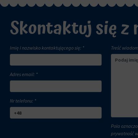
internetowej
witryny
i
internetowe
Skontaktuj się z
zachowań
w
użytkowników
celu
mogą
zapamiętania
być
preferencji,
Imię i nazwisko kontaktującego się: *
Treść wiadomo
przechowywane
danych
w
logowania
celach
lub
analitycznych
działań.
Adres email: *
(np.
Istnieją
Google
różne
Analytics).
typy,
Nr telefonu: *
w
Przechowywanie
tym
reklam
ciasteczka
sesyjne
Pola oznaczo
Zarządza
(tymczasowe)
prywatność 
tym,