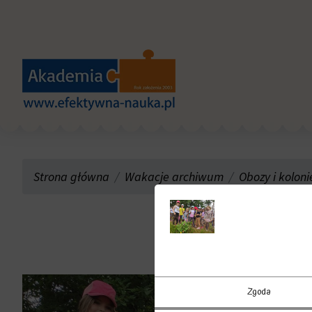
Strona główna
Wakacje archiwum
Obozy i koloni
kol
Zgoda