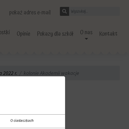
pokaż adres e-mail
stki
O nas
Opinie
Pokazy dla szkół
Kontakt
a 2022 r.
kolonie Akademii wakacje
acje
O ciasteczkach