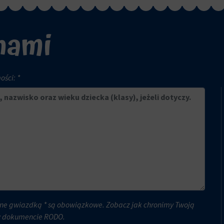
 nami
ści: *
ne gwiazdką * są obowiązkowe. Zobacz jak chronimy Twoją
w dokumencie
RODO
.