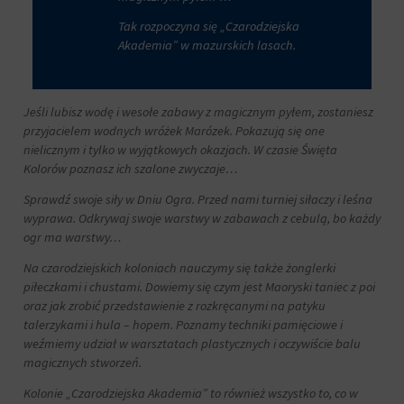
działań.
analitycznych
Istnieją
(np.
Tak rozpoczyna się „Czarodziejska
różne
Google
Akademia” w mazurskich lasach.
typy,
Analytics).
w
Przechowywanie
tym
reklam
ciasteczka
Jeśli lubisz wodę i wesołe zabawy z magicznym pyłem, zostaniesz
sesyjne
przyjacielem wodnych wróżek Marózek. Pokazują się one
Zarządza
(tymczasowe)
nielicznym i tylko w wyjątkowych okazjach. W czasie Święta
tym,
i
Kolorów poznasz ich szalone zwyczaje…
czy
trwałe
dane
(długoterminowe).
Sprawdź swoje siły w Dniu Ogra. Przed nami turniej siłaczy i leśna
związane
Pomagają
wyprawa. Odkrywaj swoje warstwy w zabawach z cebulą, bo każdy
z
one
ogr ma warstwy…
reklamami
spersonalizować
(np.
wrażenia
Na czarodziejskich koloniach nauczymy się także żonglerki
ciasteczka
z
piłeczkami i chustami. Dowiemy się czym jest Maoryski taniec z poi
do
przeglądania,
oraz jak zrobić przedstawienie z rozkręcanymi na patyku
targetowania
ale
talerzykami i hula – hopem. Poznamy techniki pamięciowe i
i
mogą
śledzenia)
weźmiemy udział w warsztatach plastycznych i oczywiście balu
również
mogą
magicznych stworzeń.
śledzić
być
zachowanie
Kolonie „Czarodziejska Akademia” to również wszystko to, co w
przechowywane
online.