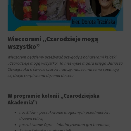
aby
tym
witryny
celu
prosiły
zapisane
o
dane.
wyraźną
zgodę,
Przechowywanie
umożliwiając
danych
Wieczorami „Czarodzieje mogą
użytkownikom
użytkownika
akceptowanie
wszystko”
Kontroluje
lub
przechowywanie
odrzucanie
Wieczorem będziemy przeżywać przygody z bohaterami książki
danych
ciasteczek
„Czarodzieje mogą wszystko”. Ta niezwykle mądra księga Dariusza
specyficznych
i
Chwiejczaka o świecie czarów nauczy nas, że marzenia spełniają
dla
kontrolowanie
się dzięki cierpliwemu dążeniu do celu.
użytkownika,
swojej
służących
prywatności.
do
Możesz
śledzenia
również
W programie kolonii „Czarodziejska
reklam,
wycofać
Akademia”:
profilowania
zgodę
i
w
noc Elfów – poszukiwanie magicznych przedmiotów i
pomiaru
dowolnym
drzewa elfów,
skuteczności
momencie,
poszukiwanie Ogra – fabularyzowana gra terenowa,
reklam.
zazwyczaj
Święto Kolorów z pudrem Holi,