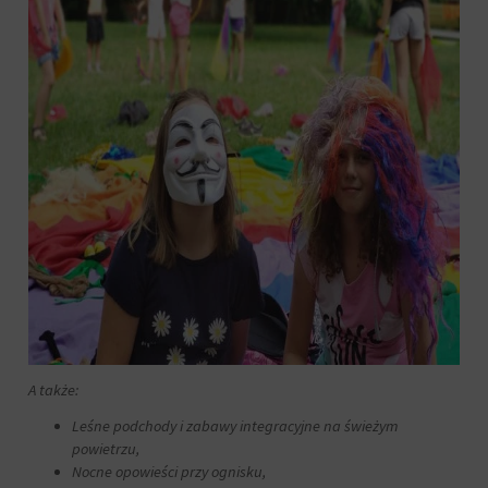
sposób
przechowywania
lub
udostępniania
Twoich
informacji.
Wyjaśnia
również,
jak
możesz
zarządzać
swoimi
preferencjami.
A także:
Leśne podchody i zabawy integracyjne na świeżym
powietrzu,
Nocne opowieści przy ognisku,