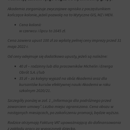
Akademia zorganizuje zwyczajowe ognisko z poczęstunkiem
kończące kolonie, jeżeli pozwolą na to Wytyczne GIS, MZ i MEN.
Cena kolonii:
w czerwcu i lipcu to 1645 zł.
Cena zawiera upust 100 zł za wpłatę pełnej ceny imprezy przed 31
maja 2022 r.
Od ceny odejmuje się dodatkowo upusty, jeżeli są należne:
40 zł – rodzinny lub dla pracowników Michelin i Energa
Obrót S.A. i/lub
35 zł – za kolejny wyjazd na obóz Akademii oraz dla
kursantów kursów efektywnej nauki Akademii w roku
szkolnym 2020/21.
Szczegóły poniżej w zał. 1 „Informacja dla podróżnego przed
zawarciem umowy”. Liczba miejsc ograniczona. Cena obozu w
następnych miesiącach, po zakończeniu promocji, będzie wyższa.
Rodzice otrzymają Fakturę VAT upoważniającą do dofinansowania
z zakładu pracy za wypoczynek dziecka.