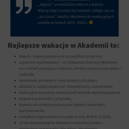
„Zdjęcia” umieściliśmy Album z kolonii.
Więcej zdjęć można też znaleźć cofając się na
„osi czasu” (wallu) Akademii do wakacyjnych
postów w latach 2015- 2020 r.
Najlepsze wakacje w Akademii to:
bogaty i doprecyzowany w szczegółach program,
wspaniali wychowawcy – certyfikowani trenerzy Akademii,
na co dzień pracujący z dziećmi, bardzo cenieni przez dzieci i
rodziców,
doskonała atmosfera i moc atrakcji dla dzieci,
dbałość o rozwój społeczny i intelektualny uczestników,
wakacyjne warsztaty skutecznych technik zapamiętywania,
bezpieczny kontakt z przyrodą,
kąpiele na strzeżonej plaży pod opieką ratownika i
wychowawców,
certyfikat organizatora turystyki w woj. W-M nr 9/2016,
19 lat doświadczenia Akademii w edukacji dzieci i
organizacji wypoczynku dla dzieci. Absolwenci