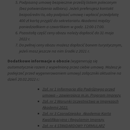
Podpisaną umowę bezpiecznie prześlij listem poleconym
(bez potwierdzenia odbioru). Jeżeli preferujesz kontakt
bezpośredni to, aby podpisać umowę i wpłacić przedpłatę
400 zł kartą przyjdź do sekretariatu Akademii między
poniedziałkiem a czwartkiem w godz. 12:00-17:00.
Pozostałą część ceny obozu należy dopłacić do 31 maja
2022 r.
Do pełnej ceny obozu możesz dopłacić bonem turystycznym,
jeżeli masz jeszcze na nim środki z 2021 r.
Dodatkowe informacje o obozie
(wygenerują się
automatycznie razem z wypełnioną przez ciebie umową. Możesz je
podejrzeć przed wygenerowaniem umowy) załączniki aktualne na
dzień 20.02.2022 r.:
Zał. nr 1 Informacja dla Podróżnego przed
umową – zawierająca m.in. Program Imprezy.
Zał. nr 2 Warunki Uczestnictwa w Imprezach
Akademii 2022.
Zał. nr 3 Czarodziejska_Akademia Karta
Kwalifikacyjna i Regulamin Imprezy.
Zał. nr 4 STANDARDOWY FORMULARZ