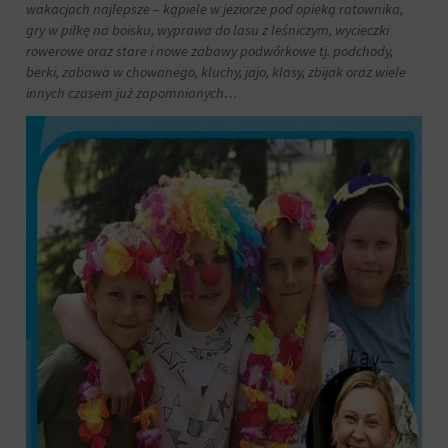
i
wakacjach najlepsze – kąpiele w jeziorze pod opieką ratownika,
przetwarzane
Zgoda
gry w piłkę na boisku, wyprawa do lasu z leśniczym, wycieczki
na
odnosi
rowerowe oraz stare i nowe zabawy podwórkowe tj. podchody,
potrzeby
się
berki, zabawa w chowanego, kluchy, jajo, klasy, zbijak oraz wiele
usług
do
innych czasem już zapomnianych…
reklamowych.
zgody,
którą
Personalizacja
witryny
reklam
muszą
uzyskać
Określa,
od
czy
użytkowników
można
przed
wyświetlać
użyciem
spersonalizowane
ciasteczek
reklamy
gromadzących
na
dane
podstawie
osobowe.
zachowań
Przepisy
i
takie
preferencji
jak
użytkownika,
GDPR
wykorzystując
wymagają,
w