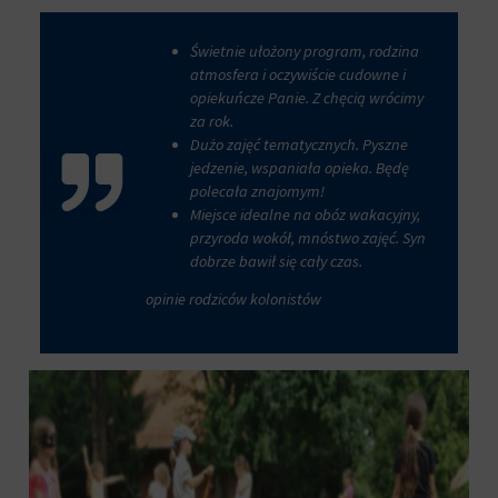
witryna
internetowa
Świetnie ułożony program, rodzina
używa
ciasteczek
atmosfera i oczywiście cudowne i
i
opiekuńcze Panie. Z chęcią wrócimy
jak
za rok.
zbiera
Dużo zajęć tematycznych. Pyszne
dane,
jedzenie, wspaniała opieka. Będę
zapoznaj
polecała znajomym!
się
Miejsce idealne na obóz wakacyjny,
z
przyroda wokół, mnóstwo zajęć. Syn
polityką
dobrze bawił się cały czas.
prywatności
witryny.
opinie rodziców kolonistów
Ten
dokument
opisuje
rodzaje
używanych
plików
cookie,
zbierane
dane
oraz