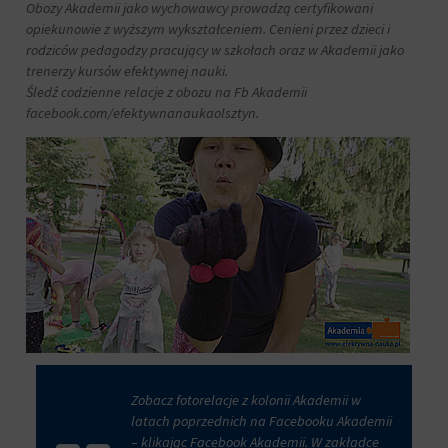
Obozy Akademii jako wychowawcy prowadzą certyfikowani
opiekunowie z wyższym wykształceniem. Cenieni przez dzieci i
rodziców pedagodzy pracujący w szkołach oraz w Akademii jako
trenerzy kursów efektywnej nauki.
Śledź codzienne relacje z obozu na Fb Akademii
facebook.com/efektywnanaukaolsztyn.
Zobacz fotorelacje z kolonii Akademii w
latach poprzednich na Facebooku Akademii
– klikając
Facebook Akademii.
W zakładce