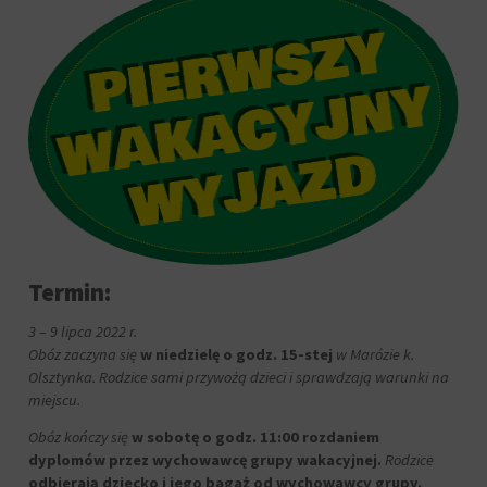
Termin:
3 – 9 lipca 2022 r.
Obóz zaczyna się
w niedzielę o godz. 15-stej
w Marózie k.
Olsztynka. Rodzice sami przywożą dzieci i sprawdzają warunki na
miejscu.
Obóz kończy się
w sobotę o godz. 11:00 rozdaniem
dyplomów przez wychowawcę grupy wakacyjnej.
Rodzice
odbierają dziecko i jego bagaż od wychowawcy grupy.