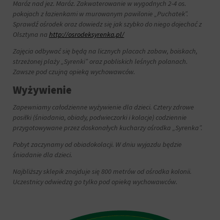
Maróz nad jez. Maróz. Zakwaterowanie w wygodnych 2-4 os.
pokojach z łazienkami w murowanym pawilonie „Puchatek”.
Sprawdź ośrodek oraz dowiedz się jak szybko do niego dojechać z
Olsztyna na
http://osrodeksyrenka.pl/
Zajęcia odbywać się będą na licznych placach zabaw, boiskach,
strzeżonej plaży „Syrenki” oraz pobliskich leśnych polanach.
Zawsze pod czujną opieką wychowawców.
Wyżywienie
Zapewniamy całodzienne wyżywienie dla dzieci. Cztery zdrowe
posiłki (śniadania, obiady, podwieczorki i kolacje) codziennie
przygotowywane przez doskonałych kucharzy ośrodka „Syrenka”.
Pobyt zaczynamy od obiadokolacji. W dniu wyjazdu będzie
śniadanie dla dzieci.
Najbliższy sklepik znajduje się 800 metrów od ośrodka kolonii.
Uczestnicy odwiedzą go tylko pod opieką wychowawców.