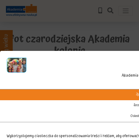
fot czarodziejska Akademia
Zajęcia wg wieku
kolonie
Akademia 
Zg
Szcz
O cias
Wykorzystujemy ciasteczka do spersonalizowania treści i reklam, aby oferować f