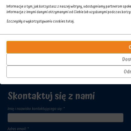
Informacje o tym, jak korzystasz z naszej witryny, udostępniamy partnerom spo
informacje z innymi danymi otrzymanymi od Ciebie lub uzyskanymi podczas korzyst
Szczegóły o wykorzystywaniu cookies
tutaj
.
Przechowywanie
Ciasteczka
statystyk
to
małe
Kontroluje,
pliki
czy
Dos
danych
dane
przechowywane
dotyczące
Od
na
korzystania
urządzeniu
z
przez
witryny
witryny
internetowej
Skontaktuj się z nami
internetowe
i
w
zachowań
celu
użytkowników
Imię i nazwisko kontaktującego się: *
zapamiętania
mogą
preferencji,
być
danych
przechowywane
Adres email: *
logowania
w