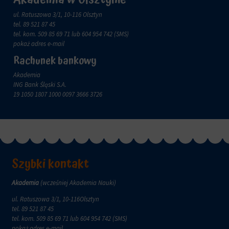
zachowanie
przechowywane
online.
ul. Ratuszowa 3/1, 10-116 Olsztyn
i
tel.
89 521 87 45
przetwarzane
Zgoda
tel. kom.
509 85 69 71
lub 604 954 742 (SMS)
na
odnosi
pokaż adres e-mail
potrzeby
się
usług
do
Rachunek bankowy
reklamowych.
zgody,
Akademia
którą
Personalizacja
ING Bank Śląski S.A.
witryny
reklam
19 1050 1807 1000 0097 3666 3726
muszą
uzyskać
Określa,
od
czy
użytkowników
można
przed
wyświetlać
użyciem
spersonalizowane
ciasteczek
reklamy
Szybki kontakt
gromadzących
na
dane
podstawie
osobowe.
Akademia
(wcześniej Akademia Nauki)
zachowań
Przepisy
i
ul. Ratuszowa 3/1, 10-116Olsztyn
takie
preferencji
tel.
89 521 87 45
jak
użytkownika,
tel. kom.
509 85 69 71
lub 604 954 742 (SMS)
GDPR
wykorzystując
pokaż adres e-mail