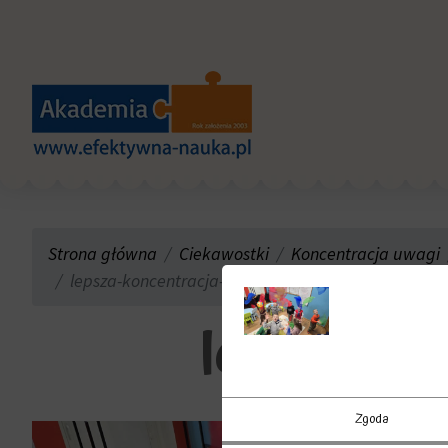
Strona główna
Ciekawostki
Koncentracja uwagi
lepsza-koncentracja-olsztyn-akademia
lepsza-ko
Zgoda