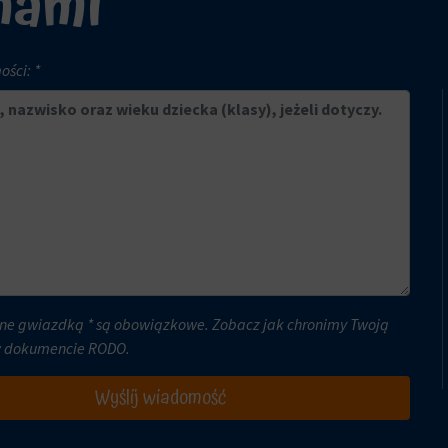
 nami
ści: *
ne gwiazdką * są obowiązkowe. Zobacz jak chronimy Twoją
w dokumencie
RODO
.
Wyślij wiadomość