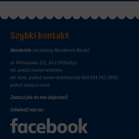
i
czy
trwałe
dane
(długoterminowe).
związane
Pomagają
z
one
Szybki kontakt
reklamami
spersonalizować
(np.
wrażenia
ciasteczka
Akademia
(wcześniej Akademia Nauki)
z
do
przeglądania,
ul. Ratuszowa 3/1, 10-116Olsztyn
targetowania
ale
tel.
pokaż numer telefonu
i
mogą
tel. kom.
pokaż numer telefonu
lub 604 954 742 (SMS)
śledzenia)
również
pokaż adres e-mail
mogą
śledzić
być
Zobacz jak do nas dojechać!
zachowanie
przechowywane
online.
i
Odwiedź nas na:
przetwarzane
Zgoda
na
odnosi
potrzeby
się
usług