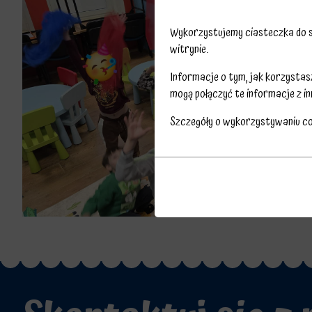
Wykorzystujemy ciasteczka do sp
witrynie.
Informacje o tym, jak korzysta
mogą połączyć te informacje z in
Szczegóły o wykorzystywaniu c
Przechowywanie
Ciasteczka
statystyk
to
Kontroluje,
małe
czy
pliki
dane
danych
dotyczące
przechowywane
korzystania
na
z
urządzeniu
witryny
przez