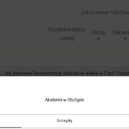
pokaż numer telefonu
Bezpłatne lekcje
Kursy
Ciekawo
zapisy
Jak poprawić koncentrację dziecka w wieku 4-7 lat? Ćwicz
ncentracja-olszty
Akademia w Olsztynie
Szczegóły