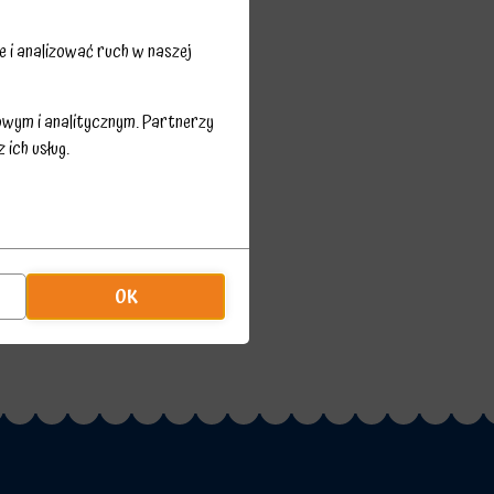
 i analizować ruch w naszej
owym i analitycznym. Partnerzy
ich usług.
OK