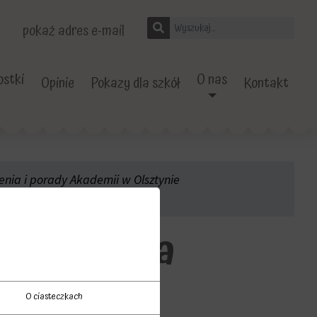
pokaż adres e-mail
stki
O nas
Opinie
Pokazy dla szkół
Kontakt
enia i porady Akademii w Olsztynie
n-akademia
O ciasteczkach