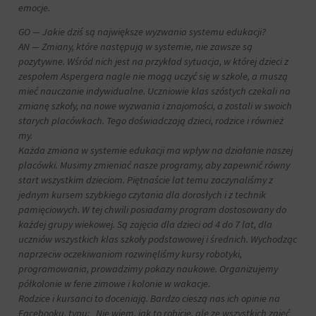
za
emocje.
pośrednictwem
GO — Jakie dziś są największe wyzwania systemu edukacji?
ustawień
prywatności
AN — Zmiany, które następują w systemie, nie zawsze są
witryny,
pozytywne. Wśród nich jest na przykład sytuacja, w której dzieci z
które
zespołem Aspergera nagle nie mogą uczyć się w szkole, a muszą
umożliwiają
mieć nauczanie indywidualne. Uczniowie klas szóstych czekali na
zarządzanie
zmianę szkoły, na nowe wyzwania i znajomości, a zostali w swoich
lub
starych placówkach. Tego doświadczają dzieci, rodzice i również
usuwanie
my.
przechowywanych
Każda zmiana w systemie edukacji ma wpływ na działanie naszej
ciasteczek
placówki. Musimy zmieniać nasze programy, aby zapewnić równy
w
dowolnym
start wszystkim dzieciom. Piętnaście lat temu zaczynaliśmy z
momencie.
jednym kursem szybkiego czytania dla dorosłych i z technik
pamięciowych. W tej chwili posiadamy program dostosowany do
Aby
każdej grupy wiekowej. Są zajęcia dla dzieci od 4 do 7 lat, dla
uzyskać
uczniów wszystkich klas szkoły podstawowej i średnich. Wychodząc
więcej
naprzeciw oczekiwaniom rozwinęliśmy kursy robotyki,
szczegółów
programowania, prowadzimy pokazy naukowe. Organizujemy
na
temat
półkolonie w ferie zimowe i kolonie w wakacje.
tego,
Rodzice i kursanci to doceniają. Bardzo cieszą nas ich opinie na
jak
Facebooku, typu: „Nie wiem, jak to robicie, ale ze wszystkich zajęć