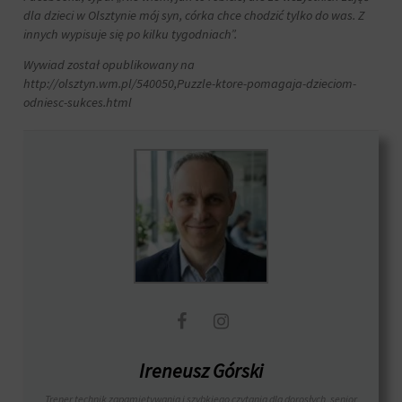
witryna
dla dzieci w Olsztynie mój syn, córka chce chodzić tylko do was. Z
internetowa
innych wypisuje się po kilku tygodniach”.
używa
ciasteczek
Wywiad został opublikowany na
i
http://olsztyn.wm.pl/540050,Puzzle-ktore-pomagaja-dzieciom-
jak
odniesc-sukces.html
zbiera
dane,
zapoznaj
się
z
polityką
prywatności
witryny.
Ten
dokument
opisuje
rodzaje
używanych
plików
cookie,
Ireneusz Górski
zbierane
dane
Trener technik zapamiętywania i szybkiego czytania dla dorosłych, senior
oraz