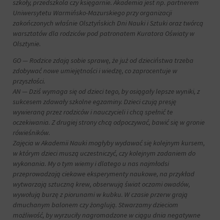
aby
szkoły, przedszkola czy księgarnie. Akademia jest np. partnerem
tym
witryny
celu
Uniwersytetu Warmińsko-Mazurskiego przy organizacji
prosiły
zapisane
zakończonych właśnie Olsztyńskich Dni Nauki i Sztuki oraz twórcą
o
dane.
warsztatów dla rodziców pod patronatem Kuratora Oświaty w
wyraźną
Olsztynie.
zgodę,
Przechowywanie
umożliwiając
danych
GO — Rodzice zdają sobie sprawę, że już od dzieciństwa trzeba
użytkownikom
użytkownika
zdobywać nowe umiejętności i wiedzę, co zaprocentuje w
akceptowanie
Kontroluje
przyszłości.
lub
przechowywanie
AN — Dziś wymaga się od dzieci tego, by osiągały lepsze wyniki, z
odrzucanie
danych
sukcesem zdawały szkolne egzaminy. Dzieci czują presję
ciasteczek
specyficznych
i
wywieraną przez rodziców i nauczycieli i chcą spełnić te
dla
kontrolowanie
oczekiwania. Z drugiej strony chcą odpoczywać, bawić się w gronie
użytkownika,
swojej
rówieśników.
służących
prywatności.
Zajęcia w Akademii Nauki mogłyby wydawać się kolejnym kursem,
do
Możesz
w którym dzieci muszą uczestniczyć, czy kolejnym zadaniem do
śledzenia
również
wykonania. My o tym wiemy i dlatego u nas najmłodsi
reklam,
wycofać
przeprowadzają ciekawe eksperymenty naukowe, na przykład
profilowania
zgodę
i
wytwarzają sztuczną krew, obserwują świat oczami owadów,
w
pomiaru
wywołują burzę z piorunami w kubku. W czasie przerw grają
dowolnym
skuteczności
dmuchanym balonem czy żonglują. Stwarzamy dzieciom
momencie,
reklam.
zazwyczaj
możliwość, by wyrzuciły nagromadzone w ciągu dnia negatywne