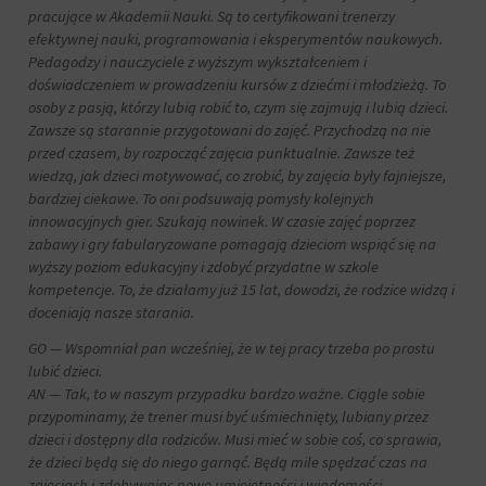
działań.
analitycznych
pracujące w Akademii Nauki. Są to certyfikowani trenerzy
Istnieją
(np.
efektywnej nauki, programowania i eksperymentów naukowych.
różne
Google
Pedagodzy i nauczyciele z wyższym wykształceniem i
typy,
Analytics).
doświadczeniem w prowadzeniu kursów z dziećmi i młodzieżą. To
w
osoby z pasją, którzy lubią robić to, czym się zajmują i lubią dzieci.
Przechowywanie
tym
reklam
Zawsze są starannie przygotowani do zajęć. Przychodzą na nie
ciasteczka
przed czasem, by rozpocząć zajęcia punktualnie. Zawsze też
sesyjne
Zarządza
(tymczasowe)
wiedzą, jak dzieci motywować, co zrobić, by zajęcia były fajniejsze,
tym,
i
bardziej ciekawe. To oni podsuwają pomysły kolejnych
czy
trwałe
innowacyjnych gier. Szukają nowinek. W czasie zajęć poprzez
dane
(długoterminowe).
zabawy i gry fabularyzowane pomagają dzieciom wspiąć się na
związane
Pomagają
wyższy poziom edukacyjny i zdobyć przydatne w szkole
z
one
reklamami
kompetencje. To, że działamy już 15 lat, dowodzi, że rodzice widzą i
spersonalizować
(np.
doceniają nasze starania.
wrażenia
ciasteczka
z
GO — Wspomniał pan wcześniej, że w tej pracy trzeba po prostu
do
przeglądania,
targetowania
lubić dzieci.
ale
i
AN — Tak, to w naszym przypadku bardzo ważne. Ciągle sobie
mogą
śledzenia)
przypominamy, że trener musi być uśmiechnięty, lubiany przez
również
mogą
dzieci i dostępny dla rodziców. Musi mieć w sobie coś, co sprawia,
śledzić
być
zachowanie
że dzieci będą się do niego garnąć. Będą mile spędzać czas na
przechowywane
online.
zajęciach i zdobywając nowe umiejętności i wiadomości.