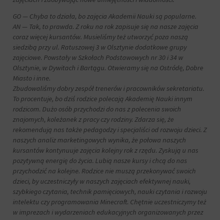
i
przetwarzane
Zgoda
GO — Chyba to działa, bo zajęcia Akademii Nauki są popularne.
na
odnosi
AN — Tak, to prawda. Z roku na rok zapisuje się na nasze zajęcia
potrzeby
się
coraz więcej kursantów. Musieliśmy też utworzyć poza naszą
usług
do
siedzibą przy ul. Ratuszowej 3 w Olsztynie dodatkowe grupy
reklamowych.
zgody,
zajęciowe. Powstały w Szkołach Podstawowych nr 30 i 34 w
którą
Personalizacja
Olsztynie, w Dywitach i Bartągu. Otwieramy się na Ostródę, Dobre
witryny
reklam
Miasto i inne.
muszą
Zbudowaliśmy dobry zespół trenerów i pracowników sekretariatu.
uzyskać
Określa,
od
To procentuje, bo dziś rodzice polecają Akademię Nauki innym
czy
użytkowników
rodzicom. Dużo osób przychodzi do nas z polecenia swoich
można
przed
znajomych, koleżanek z pracy czy rodziny. Zdarza się, że
wyświetlać
użyciem
spersonalizowane
rekomendują nas także pedagodzy i specjaliści od rozwoju dzieci. Z
ciasteczek
reklamy
naszych analiz marketingowych wynika, że połowa naszych
gromadzących
na
kursantów kontynuuje zajęcia kolejny rok z rzędu. Zyskują u nas
dane
podstawie
pozytywną energię do życia. Lubią nasze kursy i chcą do nas
osobowe.
zachowań
przychodzić na kolejne. Rodzice nie muszą przekonywać swoich
Przepisy
i
dzieci, by uczestniczyły w naszych zajęciach efektywnej nauki,
takie
preferencji
jak
szybkiego czytania, technik pamięciowych, nauki czytania i rozwoju
użytkownika,
GDPR
intelektu czy programowania Minecraft. Chętnie uczestniczymy też
wykorzystując
wymagają,
w imprezach i wydarzeniach edukacyjnych organizowanych przez
w