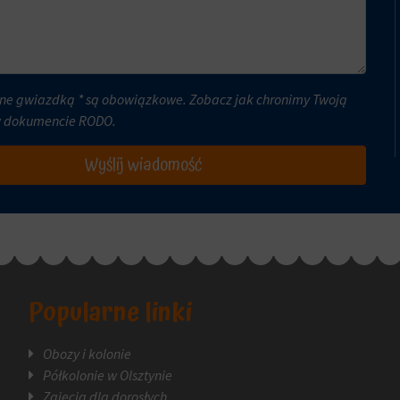
ne gwiazdką * są obowiązkowe. Zobacz jak chronimy Twoją
w dokumencie
RODO
.
Wyślij wiadomość
Popularne linki
Obozy i kolonie
Półkolonie w Olsztynie
Zajęcia dla dorosłych