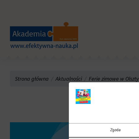
Strona główna
Aktualności
Ferie zimowe w Olsztyn
półkolo
Zgoda