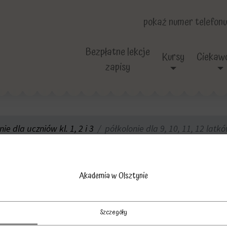
pokaż numer telefonu
Bezpłatne lekcje
Kursy
Ciekawo
zapisy
ie dla uczniów kl. 1, 2 i 3
półkolonie dla 9, 10, 11, 12 latk
nie dla 9, 10, 11, 1
Akademia w Olsztynie
Szczegóły