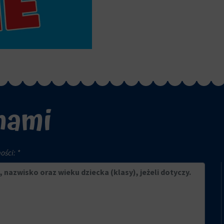
 nami
ści: *