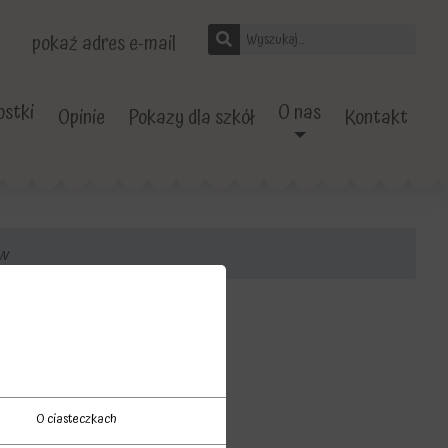
pokaż adres e-mail
stki
O nas
Opinie
Pokazy dla szkół
Kontakt
ów
2 latków
O ciasteczkach