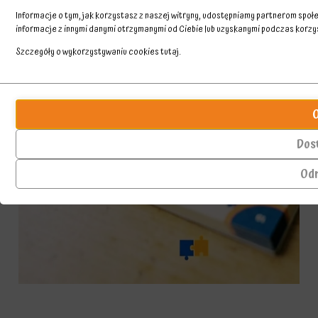
Informacje o tym, jak korzystasz z naszej witryny, udostępniamy partnerom spo
informacje z innymi danymi otrzymanymi od Ciebie lub uzyskanymi podczas korzyst
Szczegóły o wykorzystywaniu cookies
tutaj
.
Przechowywanie
Ciasteczka
statystyk
to
małe
Kontroluje,
pliki
czy
Dos
danych
dane
przechowywane
dotyczące
Od
na
korzystania
urządzeniu
z
przez
witryny
witryny
internetowej
internetowe
i
w
zachowań
celu
użytkowników
zapamiętania
mogą
preferencji,
być
danych
przechowywane
logowania
w