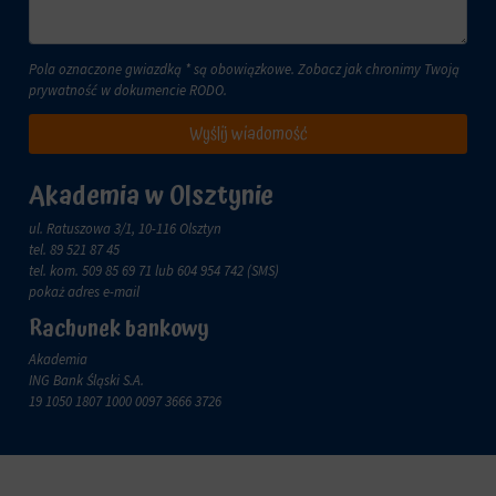
zachowanie
przechowywane
online.
i
przetwarzane
Zgoda
Pola oznaczone gwiazdką * są obowiązkowe. Zobacz jak chronimy Twoją
na
odnosi
prywatność w dokumencie
RODO
.
potrzeby
się
usług
do
Wyślij wiadomość
reklamowych.
zgody,
którą
Personalizacja
witryny
Akademia w Olsztynie
reklam
muszą
uzyskać
ul. Ratuszowa 3/1, 10-116 Olsztyn
Określa,
od
tel.
89 521 87 45
czy
użytkowników
tel. kom.
509 85 69 71
lub 604 954 742 (SMS)
można
przed
pokaż adres e-mail
wyświetlać
użyciem
spersonalizowane
Rachunek bankowy
ciasteczek
reklamy
gromadzących
Akademia
na
dane
ING Bank Śląski S.A.
podstawie
osobowe.
19 1050 1807 1000 0097 3666 3726
zachowań
Przepisy
i
takie
preferencji
jak
użytkownika,
GDPR
wykorzystując