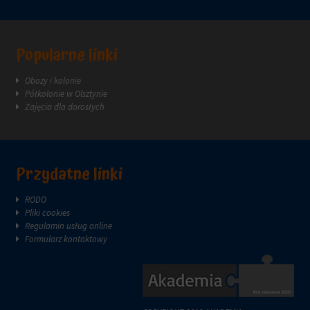
reklam.
zazwyczaj
za
pośrednictwem
ustawień
Popularne linki
prywatności
witryny,
Obozy i kolonie
które
Półkolonie w Olsztynie
umożliwiają
Zajęcia dla dorosłych
zarządzanie
lub
usuwanie
przechowywanych
ciasteczek
Przydatne linki
w
dowolnym
RODO
momencie.
Pliki cookies
Regulamin usług online
Aby
Formularz kontaktowy
uzyskać
więcej
szczegółów
na
temat
tego,