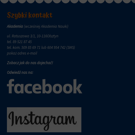
wymagają,
w
aby
tym
witryny
Szybki kontakt
celu
prosiły
zapisane
o
dane.
Akademia
(wcześniej Akademia Nauki)
wyraźną
zgodę,
Przechowywanie
ul. Ratuszowa 3/1, 10-116Olsztyn
umożliwiając
danych
tel.
89 521 87 45
użytkownikom
użytkownika
tel. kom.
509 85 69 71
lub 604 954 742 (SMS)
akceptowanie
pokaż adres e-mail
Kontroluje
lub
przechowywanie
Zobacz jak do nas dojechać!
odrzucanie
danych
ciasteczek
Odwiedź nas na:
specyficznych
i
dla
kontrolowanie
użytkownika,
swojej
służących
prywatności.
do
Możesz
śledzenia
również
reklam,
wycofać
profilowania
zgodę
i
w
pomiaru
dowolnym
skuteczności
momencie,