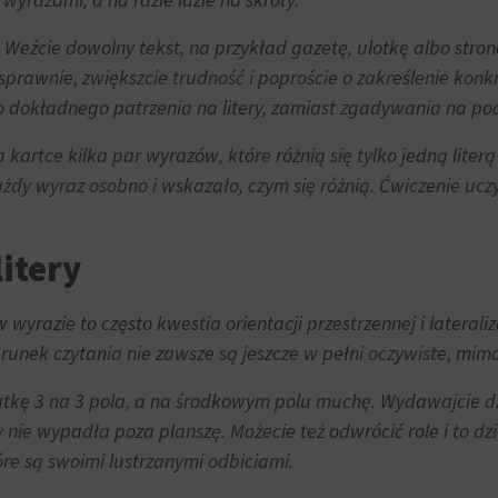
Weźcie dowolny tekst, na przykład gazetę, ulotkę albo stronę 
 sprawnie, zwiększcie trudność i poproście o zakreślenie konk
cko dokładnego patrzenia na litery, zamiast zgadywania na p
kartce kilka par wyrazów, które różnią się tylko jedną literą l
ażdy wyraz osobno i wskazało, czym się różnią. Ćwiczenie uc
litery
 w wyrazie to często kwestia orientacji przestrzennej i lateral
erunek czytania nie zawsze są jeszcze w pełni oczywiste, mimo
atkę 3 na 3 pola, a na środkowym polu muchę. Wydawajcie dz
eby nie wypadła poza planszę. Możecie też odwrócić role i t
tóre są swoimi lustrzanymi odbiciami.