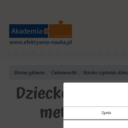
Strona główna
Ciekawostki
Nauka czytania dziec
Dziecko w klasi
metody i ćwi
Zgoda