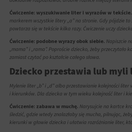
zgody,
którą
Personalizacja
Ćwiczenie: wyszukiwanie liter i wyrazów w tekście.
witryny
reklam
markerem wszystkie litery „a” na stronie. Gdy pójdzie to
muszą
powtarza się w tekście kilka razy. Ćwiczenie uczy dzie
Określa,
uzyskać
czy
od
Ćwiczenie: podobne wyrazy obok siebie.
Napiszcie na 
można
użytkowników
„mama” i „rama”. Poproście dziecko, żeby przeczytało k
wyświetlać
przed
zamiast czytać po kształcie całego słowa.
spersonalizowane
użyciem
reklamy
ciasteczek
Dziecko przestawia lub myli 
na
gromadzących
podstawie
dane
Mylenie liter „b” i „d” albo przestawianie kolejności liter
zachowań
osobowe.
i
Przepisy
i kierunków. Dla dziecka w tym wieku kolejność liter i ki
preferencji
takie
Ćwiczenie: zabawa w muchę.
Narysujcie na kartce kr
użytkownika,
jak
wykorzystując
GDPR
śledzić, gdzie wtedy znalazłaby się mucha, pilnując, ż
w
wymagają,
kierunki w głowie dziecka i ułatwia rozróżnianie liter, k
tym
aby