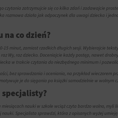
czytania zatrzymujcie się co kilka zdań i zadawajcie proste 
Krótka rozmowa działa jak odpoczynek dla uwagi dziecka i jedn
 na co dzień?
 10-15 minut, zamiast rzadkich długich sesji. Wybierajcie tek
s, raz Wy, raz dziecko. Doceniajcie każdy postęp, nawet drob
iecka w trakcie czytania do niezbędnego minimum i pozwoli
ości, bez sprawdzania i oceniania, na przykład wieczorem pr
motywuje je do sięgania po książki samodzielnie w wolnym cz
specjalisty?
miesiącach nauki w szkole wciąż czyta bardzo wolno, myli li
 nauki. Specjalista sprawdzi, która z opisanych wyżej umi