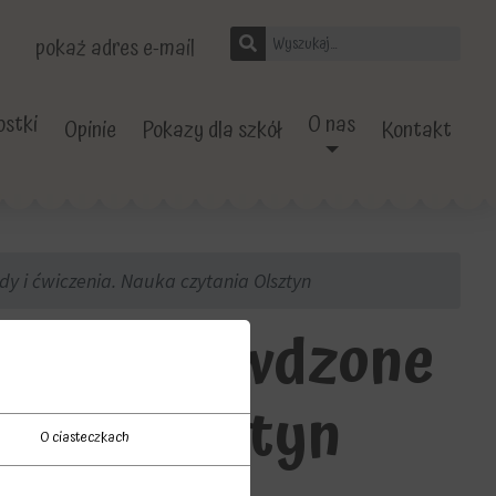
pokaż adres e-mail
stki
O nas
Opinie
Pokazy dla szkół
Kontakt
dy i ćwiczenia. Nauka czytania Olsztyn
nnie? Sprawdzone
tania Olsztyn
O ciasteczkach