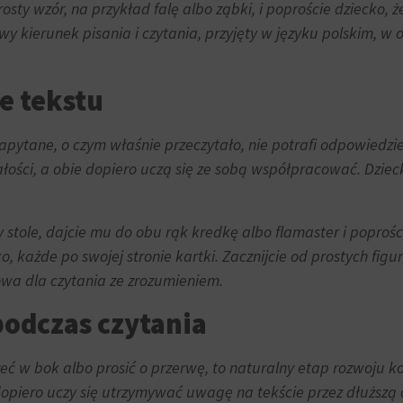
osty wzór, na przykład falę albo ząbki, i poproście dziecko
wy kierunek pisania i czytania, przyjęty w języku polskim, w
ie tekstu
zapytane, o czym właśnie przeczytało, nie potrafi odpowiedzi
ałości, a obie dopiero uczą się ze sobą współpracować. Dziec
 stole, dajcie mu do obu rąk kredkę albo flamaster i poproś
o, każde po swojej stronie kartki. Zacznijcie od prostych fig
owa dla czytania ze zrozumieniem.
podczas czytania
zeć w bok albo prosić o przerwę, to naturalny etap rozwoju ko
opiero uczy się utrzymywać uwagę na tekście przez dłuższą 