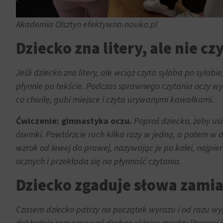
trwałe
dane
(długoterminowe).
związane
Akademia Olsztyn efektywna-nauka.pl
Pomagają
z
one
reklamami
Dziecko zna litery, ale nie cz
spersonalizować
(np.
wrażenia
ciasteczka
Jeśli dziecko zna litery, ale wciąż czyta sylaba po sylab
z
do
przeglądania,
płynnie po tekście. Podczas sprawnego czytania oczy wyk
targetowania
ale
co chwilę, gubi miejsce i czyta urywanymi kawałkami.
i
mogą
śledzenia)
Ćwiczenie: gimnastyka oczu.
Poproś dziecko, żeby usi
również
mogą
śledzić
ósemki. Powtórzcie ruch kilka razy w jedną, a potem w d
być
zachowanie
wzrok od lewej do prawej, nazywając je po kolei, najpie
przechowywane
online.
i
ocznych i przekłada się na płynność czytania.
przetwarzane
Zgoda
Dziecko zgaduje słowa zamias
na
odnosi
potrzeby
się
usług
Czasem dziecko patrzy na początek wyrazu i od razu wyp
do
reklamowych.
dokładnie rozpoznawać drobne różnice między literami i 