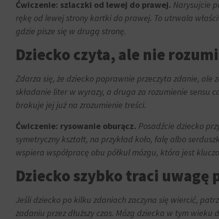
Ćwiczenie: szlaczki od lewej do prawej.
Narysujcie pr
celu
witryny
zapisane
prosiły
rękę od lewej strony kartki do prawej. To utrwala właści
dane.
o
gdzie pisze się w drugą stronę.
wyraźną
Przechowywanie
Dziecko czyta, ale nie rozum
zgodę,
danych
umożliwiając
użytkownika
użytkownikom
Zdarza się, że dziecko poprawnie przeczyta zdanie, ale 
akceptowanie
Kontroluje
składanie liter w wyrazy, a druga za rozumienie sensu c
lub
przechowywanie
brakuje jej już na zrozumienie treści.
odrzucanie
danych
ciasteczek
Ćwiczenie: rysowanie oburącz.
Posadźcie dziecko przy
specyficznych
i
dla
symetryczny kształt, na przykład koło, falę albo serduszk
kontrolowanie
użytkownika,
wspiera współpracę obu półkul mózgu, która jest klucz
swojej
służących
prywatności.
Dziecko szybko traci uwagę 
do
Możesz
śledzenia
również
reklam,
Jeśli dziecko po kilku zdaniach zaczyna się wiercić, patr
wycofać
profilowania
zadaniu przez dłuższy czas. Mózg dziecka w tym wieku d
zgodę