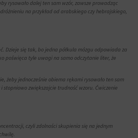
, żeby rysowało dalej ten sam wzór, zawsze prowadząc
 odróżnieniu na przykład od arabskiego czy hebrajskiego,
eć. Dzieje się tak, bo jedna półkula mózgu odpowiada za
ko poświęca tyle uwagi na samo odczytanie liter, że
cie, żeby jednocześnie obiema rękami rysowało ten sam
ur i stopniowo zwiększajcie trudność wzoru. Ćwiczenie
ncentracji, czyli zdolności skupienia się na jednym
chwilę.