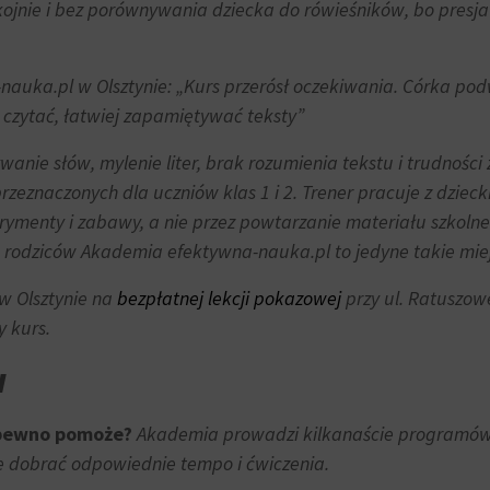
ie i bez porównywania dziecka do rówieśników, bo presja c
auka.pl w Olsztynie: „
Kurs przerósł oczekiwania. Córka po
 czytać, łatwiej zapamiętywać teksty”
wanie słów, mylenie liter, brak rozumienia tekstu i trudnoś
zeznaczonych dla uczniów klas 1 i 2. Trener pracuje z dziec
ymenty i zabawy, a nie przez powtarzanie materiału szkolneg
lu rodziców Akademia efektywna-nauka.pl to jedyne takie miejs
w Olsztynie na
bezpłatnej lekcji pokazowej
przy ul. Ratuszow
y kurs.
w
 pewno pomoże?
Akademia prowadzi kilkanaście programów 
 dobrać odpowiednie tempo i ćwiczenia.