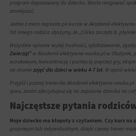
momencie.
program dopasowany do dziecka. Warto reagować spokojn
zmniejszać.
Aby
uzyskać
Jedna z mam napisała po kursie w Akademii efektywna-n
więcej
Od innego rodzica słyszymy, że „
Córka zaczęła b. płynnie
szczegółów
na
Wszystkie opisane wyżej trudności, sylabizowanie, zgady
temat
Zwierząt”
w Akademii efektywna-nauka.pl w Olsztynie, pr
tego,
wzrokowym, koncentracją i pamięcią poprzez gry, eksper
jak
na stronie
zajęć dla dzieci w wieku 4-7 lat
. W opinii wie
witryna
internetowa
Przyjdź i poznaj trenerów Akademii efektywna-nauka.pl 
używa
żywo, zanim zdecydujesz się na zapisanie dziecka na cał
ciasteczek
i
Najczęstsze pytania rodzicó
jak
zbiera
Moje dziecko ma kłopoty z czytaniem. Czy kurs na
dane,
grupowym lub indywidualnym, dzięki czemu trener może
zapoznaj