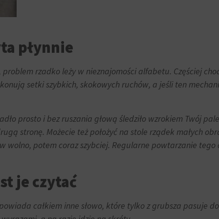
yta płynnie
ie, problem rzadko leży w nieznajomości alfabetu. Częściej chod
onują setki szybkich, skokowych ruchów, a jeśli ten mechaniz
adło prosto i bez ruszania głową śledziło wzrokiem Twój palec
rugą stronę. Możecie też położyć na stole rządek małych obr
rw wolno, potem coraz szybciej. Regularne powtarzanie tego 
t je czytać
owiada całkiem inne słowo, które tylko z grubsza pasuje do k
wyrazami, a na razie idzie na skróty.