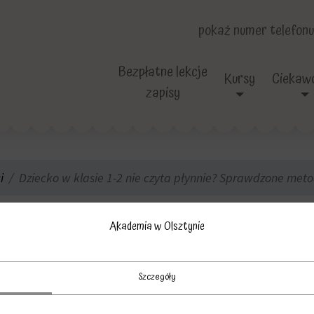
pokaż numer telefonu
Bezpłatne lekcje
Kursy
Ciekawo
zapisy
i
Dziecko w klasie 1-2 nie czyta płynnie? Sprawdzone meto
e 1-2 nie czyta pły
Akademia w Olsztynie
czenia. Nauka czy
Szczegóły