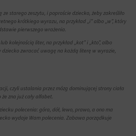
ze starego zeszytu, i poproście dziecko, żeby zakreśliło
retnego krótkiego wyrazu, na przykład „i” albo „w”, który
odstawie pierwszego wrażenia.
ub kolejnością liter, na przykład „kot” i „kto”, albo
zy dziecko zwracać uwagę na każdą literę w wyrazie,
izacji, czyli ustalania przez mózg dominującej strony ciała
 że zna już cały alfabet.
iecku polecenia: góra, dół, lewo, prawo, a ono ma
o dziecko wydaje Wam polecenia. Zabawa porządkuje