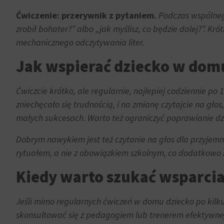
i
w
pomiaru
Ćwiczenie: przerywnik z pytaniem.
Podczas wspólnego 
dowolnym
skuteczności
zrobił bohater?” albo „jak myślisz, co będzie dalej?”. 
momencie,
reklam.
mechanicznego odczytywania liter.
zazwyczaj
za
Jak wspierać dziecko w domu
pośrednictwem
ustawień
Ćwiczcie krótko, ale regularnie, najlepiej codziennie po
prywatności
zniechęcało się trudnością, i na zmianę czytajcie na gło
witryny,
które
małych sukcesach. Warto też ograniczyć poprawianie dz
umożliwiają
Dobrym nawykiem jest też czytanie na głos dla przyjemn
zarządzanie
rytuałem, a nie z obowiązkiem szkolnym, co dodatkowo 
lub
usuwanie
Kiedy warto szukać wsparcia 
przechowywanych
ciasteczek
Jeśli mimo regularnych ćwiczeń w domu dziecko po kilku 
w
dowolnym
skonsultować się z pedagogiem lub trenerem efektywnej