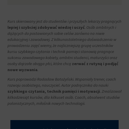
i
przetwarzane
Zgoda
na
odnosi
potrzeby
się
Kurs skierowany jest do studentów i przyszłych lekarzy pragnących
usług
do
lepiej i szybciej zdobywać wiedzę i uczyć
. Osób ambitnych i
reklamowych.
zgody,
dążących do postawionych sobie celów zarówno na niwie
którą
Personalizacja
edukacyjnej i zawodowej. Z kilkunastoletniego doświadczenia w
witryny
reklam
prowadzeniu zajęć wiemy, że najliczniejszą grupę uczestników
muszą
kursu szybkiego czytania i technik pamięci stanowią pragnące
uzyskać
Określa,
sukcesu zawodowego kobiety, ambitni studenci, maturzyści oraz
od
czy
użytkowników
osoby dojrzałe obojga płci, które chcą
zerwać z rutyną i podjąć
można
przed
nowe wyzwania
.
wyświetlać
użyciem
spersonalizowane
Kurs poprowadzi Radosław Batożyński. Wspaniały trener, coach
ciasteczek
reklamy
gromadzących
rozwoju osobistego, nauczyciel. Autor podręcznika do nauki
na
dane
szybkiego czytania, technik pamięci i motywacji
. Zrealizował
podstawie
osobowe.
kilkadziesiąt kursów, dla kilkuset osób. Coach, absolwent studiów
zachowań
Przepisy
i
polonistycznych, miłośnik nowych technologii.
takie
preferencji
jak
użytkownika,
GDPR
wykorzystując
wymagają,
w