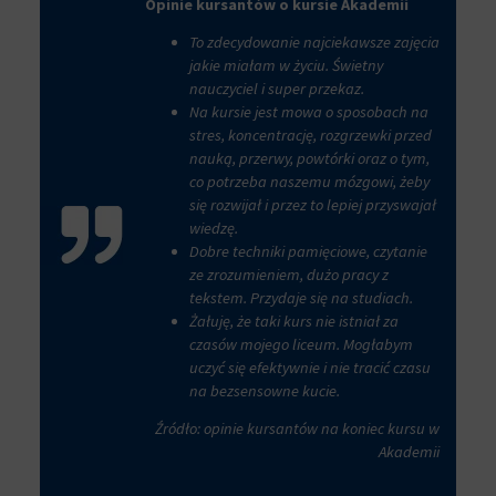
aby
Opinie kursantów o kursie Akademii
tym
witryny
celu
prosiły
To zdecydowanie najciekawsze zajęcia
zapisane
o
jakie miałam w życiu. Świetny
dane.
wyraźną
nauczyciel i super przekaz.
zgodę,
Przechowywanie
Na kursie jest mowa o sposobach na
umożliwiając
danych
stres, koncentrację, rozgrzewki przed
użytkownikom
użytkownika
nauką, przerwy, powtórki oraz o tym,
akceptowanie
co potrzeba naszemu mózgowi, żeby
Kontroluje
lub
przechowywanie
się rozwijał i przez to lepiej przyswajał
odrzucanie
danych
wiedzę.
ciasteczek
specyficznych
Dobre techniki pamięciowe, czytanie
i
dla
kontrolowanie
ze zrozumieniem, dużo pracy z
użytkownika,
swojej
tekstem. Przydaje się na studiach.
służących
prywatności.
Żałuję, że taki kurs nie istniał za
do
Możesz
czasów mojego liceum. Mogłabym
śledzenia
również
uczyć się efektywnie i nie tracić czasu
reklam,
wycofać
na bezsensowne kucie.
profilowania
zgodę
i
w
Źródło: opinie kursantów na koniec kursu w
pomiaru
dowolnym
Akademii
skuteczności
momencie,
reklam.
zazwyczaj