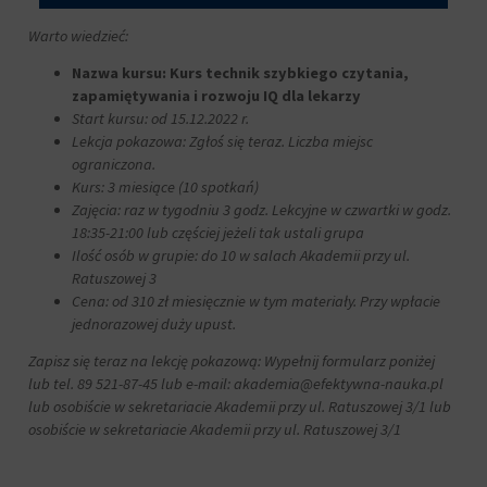
za
pośrednictwem
Warto wiedzieć:
ustawień
prywatności
Nazwa kursu: Kurs technik szybkiego czytania,
witryny,
zapamiętywania i rozwoju IQ dla lekarzy
które
Start kursu: od 15.12.2022 r.
umożliwiają
Lekcja pokazowa: Zgłoś się teraz. Liczba miejsc
zarządzanie
ograniczona.
lub
Kurs: 3 miesiące (10 spotkań)
usuwanie
Zajęcia: raz w tygodniu 3 godz. Lekcyjne w czwartki w godz.
przechowywanych
18:35-21:00 lub częściej jeżeli tak ustali grupa
ciasteczek
w
Ilość osób w grupie: do 10 w salach Akademii przy ul.
dowolnym
Ratuszowej 3
momencie.
Cena: od 310 zł miesięcznie w tym materiały. Przy wpłacie
jednorazowej duży upust.
Aby
uzyskać
Zapisz się teraz na lekcję pokazową: Wypełnij formularz poniżej
więcej
lub tel. 89 521-87-45 lub e-mail: akademia@efektywna-nauka.pl
szczegółów
lub osobiście w sekretariacie Akademii przy ul. Ratuszowej 3/1 lub
na
osobiście w sekretariacie Akademii przy ul. Ratuszowej 3/1
temat
tego,
jak