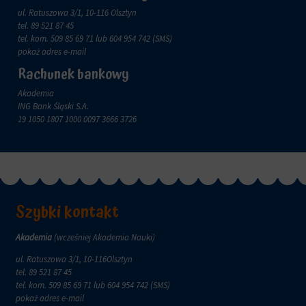
zachowanie
przechowywane
ul. Ratuszowa 3/1, 10-116 Olsztyn
online.
i
tel.
89 521 87 45
przetwarzane
Zgoda
tel. kom.
509 85 69 71
lub 604 954 742 (SMS)
na
odnosi
pokaż adres e-mail
potrzeby
się
Rachunek bankowy
usług
do
reklamowych.
zgody,
Akademia
którą
ING Bank Śląski S.A.
Personalizacja
witryny
19 1050 1807 1000 0097 3666 3726
reklam
muszą
uzyskać
Określa,
od
czy
użytkowników
można
przed
wyświetlać
użyciem
spersonalizowane
ciasteczek
Szybki kontakt
reklamy
gromadzących
na
dane
podstawie
Akademia
(wcześniej Akademia Nauki)
osobowe.
zachowań
Przepisy
ul. Ratuszowa 3/1, 10-116Olsztyn
i
takie
tel.
89 521 87 45
preferencji
jak
tel. kom.
509 85 69 71
lub 604 954 742 (SMS)
użytkownika,
GDPR
pokaż adres e-mail
wykorzystując