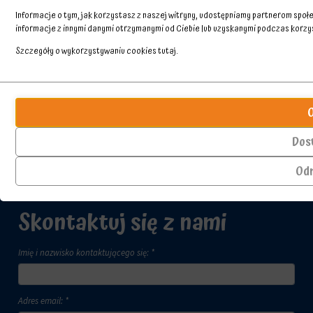
Informacje o tym, jak korzystasz z naszej witryny, udostępniamy partnerom spo
informacje z innymi danymi otrzymanymi od Ciebie lub uzyskanymi podczas korzyst
Szczegóły o wykorzystywaniu cookies
tutaj
.
Przechowywanie
Ciasteczka
statystyk
to
małe
Kontroluje,
pliki
czy
Dos
danych
dane
przechowywane
dotyczące
Od
na
korzystania
urządzeniu
z
przez
witryny
Skontaktuj się z nami
witryny
internetowej
internetowe
i
w
zachowań
Imię i nazwisko kontaktującego się: *
celu
użytkowników
zapamiętania
mogą
preferencji,
być
danych
przechowywane
Adres email: *
logowania
w