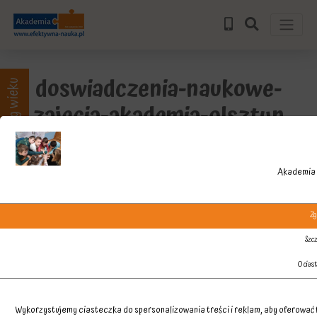
doswiadczenia-naukowe-
Zajęcia wg wieku
zajecia-akademia-olsztyn
Akademia 
Zg
Szcz
O cias
Wykorzystujemy ciasteczka do spersonalizowania treści i reklam, aby oferować f