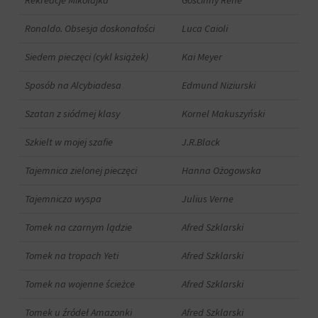
Ronaldo. Obsesja doskonałości
Luca Caioli
Siedem pieczęci (cykl książek)
Kai Meyer
Sposób na Alcybiadesa
Edmund Niziurski
Szatan z siódmej klasy
Kornel Makuszyński
Szkielt w mojej szafie
J.R.Black
Tajemnica zielonej pieczęci
Hanna Ożogowska
Tajemnicza wyspa
Julius Verne
Tomek na czarnym lądzie
Afred Szklarski
Tomek na tropach Yeti
Afred Szklarski
Tomek na wojenne ścieżce
Afred Szklarski
Tomek u źródeł Amazonki
Afred Szklarski