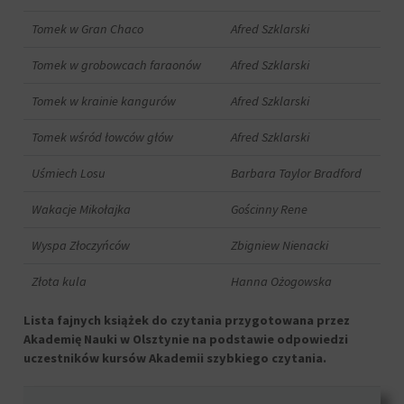
Tomek w Gran Chaco
Afred Szklarski
Tomek w grobowcach faraonów
Afred Szklarski
Tomek w krainie kangurów
Afred Szklarski
Tomek wśród łowców głów
Afred Szklarski
Uśmiech Losu
Barbara Taylor Bradford
Wakacje Mikołajka
Gościnny Rene
Wyspa Złoczyńców
Zbigniew Nienacki
Złota kula
Hanna Ożogowska
Lista fajnych książek do czytania przygotowana przez
Akademię Nauki w Olsztynie na podstawie odpowiedzi
uczestników kursów Akademii szybkiego czytania.