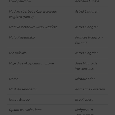
Łowcy duchów
Kornelia Funkie
działań.
analitycznych
Istnieją
(np.
Madika i berbeć z Czerwcowego
Astrid Lindgren
różne
Google
typy,
Wzgórza (tom 2)
Analytics).
w
Przechowywanie
tym
Madika z czerwcowego Wzgórza
Astrid Lindgren
reklam
ciasteczka
sesyjne
Mała Księżniczka
Frances Hodgson-
Zarządza
(tymczasowe)
Burnett
tym,
i
czy
trwałe
Mio mój Mio
Astrid Lingrden
dane
(długoterminowe).
związane
Pomagają
Moje drzewko pomarańczowe
Jose Mauro de
z
one
reklamami
Vasconcelos
spersonalizować
(np.
wrażenia
ciasteczka
Momo
Michale Eden
z
do
przeglądania,
targetowania
Most do Terabitthii
Katherine Paterson
ale
i
mogą
śledzenia)
Nasza Babcia
Ilse Kleberg
również
mogą
śledzić
być
zachowanie
Opium w rosole i inne
Małgorzata
przechowywane
online.