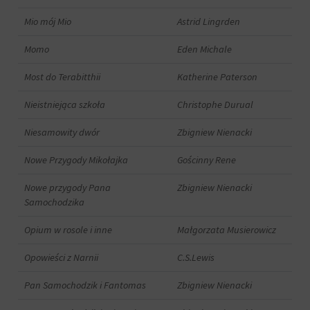
Mio mój Mio
Astrid Lingrden
Momo
Eden Michale
Most do Terabitthii
Katherine Paterson
Nieistniejąca szkoła
Christophe Durual
Niesamowity dwór
Zbigniew Nienacki
Nowe Przygody Mikołajka
Gościnny Rene
Nowe przygody Pana
Zbigniew Nienacki
Samochodzika
Opium w rosole i inne
Małgorzata Musierowicz
Opowieści z Narnii
C.S.Lewis
Pan Samochodzik i Fantomas
Zbigniew Nienacki