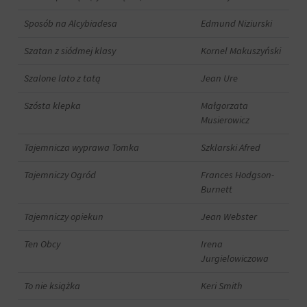
aby
tym
witryny
celu
Sposób na Alcybiadesa
Edmund Niziurski
prosiły
zapisane
o
dane.
Szatan z siódmej klasy
Kornel Makuszyński
wyraźną
zgodę,
Przechowywanie
umożliwiając
danych
Szalone lato z tatą
Jean Ure
użytkownikom
użytkownika
akceptowanie
Szósta klepka
Małgorzata
Kontroluje
lub
Musierowicz
przechowywanie
odrzucanie
danych
ciasteczek
Tajemnicza wyprawa Tomka
Szklarski Afred
specyficznych
i
dla
kontrolowanie
Tajemniczy Ogród
Frances Hodgson-
użytkownika,
swojej
Burnett
służących
prywatności.
do
Możesz
śledzenia
Tajemniczy opiekun
Jean Webster
również
reklam,
wycofać
profilowania
Ten Obcy
Irena
zgodę
i
Jurgielowiczowa
w
pomiaru
dowolnym
skuteczności
momencie,
To nie książka
Keri Smith
reklam.
zazwyczaj