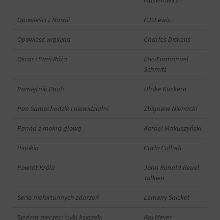
Musierowicz
i
przetwarzane
Zgoda
Opowieści z Narnii
C.S.Lewis
na
odnosi
potrzeby
się
Opowiesc wigilijna
Charles Dickens
usług
do
reklamowych.
zgody,
Oscar i Pani Róża
Eric-Emmanuel
którą
Personalizacja
Schmitt
witryny
reklam
muszą
uzyskać
Pamiętnik Pauli
Ulrike Kuckero
Określa,
od
czy
użytkowników
Pan Samochodzik i niewidzialni
Zbigniew Nienacki
można
przed
wyświetlać
użyciem
Panna z mokrą glową
Kornel Makuszyński
spersonalizowane
ciasteczek
reklamy
gromadzących
Pinokio
Carlo Collodi
na
dane
podstawie
osobowe.
zachowań
Powrót Króla
John Ronald Reuel
Przepisy
i
Tolkien
takie
preferencji
jak
użytkownika,
Seria niefortunnych zdarzeń
Lemony Snicket
GDPR
wykorzystując
wymagają,
w
Siedem pieczęci (cykl książek)
Kai Meyer