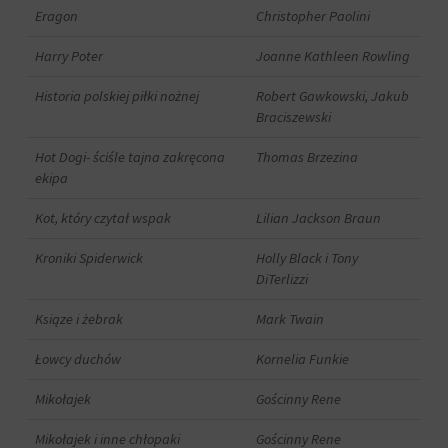
Eragon
Christopher Paolini
sposób
przechowywania
lub
Harry Poter
Joanne Kathleen Rowling
udostępniania
Twoich
Historia polskiej piłki nożnej
Robert Gawkowski, Jakub
informacji.
Braciszewski
Wyjaśnia
również,
Hot Dogi- ściśle tajna zakręcona
Thomas Brzezina
jak
ekipa
możesz
zarządzać
Kot, który czytał wspak
Lilian Jackson Braun
swoimi
preferencjami.
Kroniki Spiderwick
Holly Black i Tony
DiTerlizzi
Ksiąze i żebrak
Mark Twain
Łowcy duchów
Kornelia Funkie
Mikołajek
Gościnny Rene
Mikołajek i inne chłopaki
Gościnny Rene