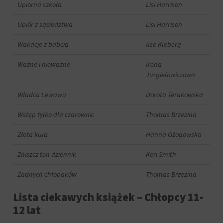
za
Upiorna szkoła
Lisi Harrison
pośrednictwem
ustawień
Upiór z sąsiedztwa
Lisi Harrison
prywatności
witryny,
Wakacje z babcią
Ilse Kleberg
które
umożliwiają
Ważne i nieważne
Irena
zarządzanie
Jurgielowiczowa
lub
usuwanie
Władca Lewawu
Dorota Terakowska
przechowywanych
ciasteczek
Wstęp tylko dla czarownic
Thomas Brzezina
w
dowolnym
Złota kula
Hanna Ożogowska
momencie.
Aby
Zniszcz ten dziennik
Keri Smith
uzyskać
więcej
Żadnych chłopaków
Thomas Brzezina
szczegółów
na
Lista ciekawych książek – Chłopcy 11-
temat
12 lat
tego,
jak