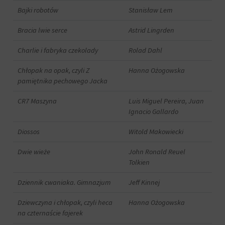
witryna
Bajki robotów
Stanisław Lem
internetowa
używa
Bracia lwie serce
Astrid Lingrden
ciasteczek
i
Charlie i fabryka czekolady
Rolad Dahl
jak
zbiera
Chłopak na opak, czyli Z
Hanna Ożogowska
dane,
zapoznaj
pamiętnika pechowego Jacka
się
z
CR7 Maszyna
Luis Miguel Pereira, Juan
polityką
Ignacio Gallardo
prywatności
witryny.
Diossos
Witold Makowiecki
Ten
dokument
Dwie wieże
John Ronald Reuel
opisuje
Tolkien
rodzaje
używanych
Dziennik cwaniaka. Gimnazjum
Jeff Kinnej
plików
cookie,
Dziewczyna i chłopak, czyli heca
Hanna Ożogowska
zbierane
na czternaście fajerek
dane
oraz