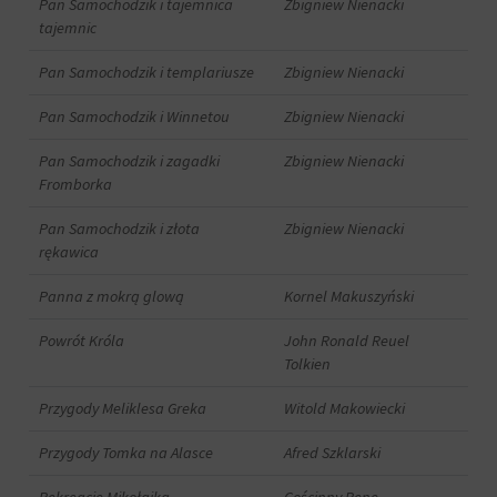
Pan Samochodzik i tajemnica
Zbigniew Nienacki
tajemnic
Pan Samochodzik i templariusze
Zbigniew Nienacki
Pan Samochodzik i Winnetou
Zbigniew Nienacki
Pan Samochodzik i zagadki
Zbigniew Nienacki
Fromborka
Pan Samochodzik i złota
Zbigniew Nienacki
rękawica
Panna z mokrą glową
Kornel Makuszyński
Powrót Króla
John Ronald Reuel
Tolkien
Przygody Meliklesa Greka
Witold Makowiecki
Przygody Tomka na Alasce
Afred Szklarski
Rekreacje Mikołajka
Gościnny Rene