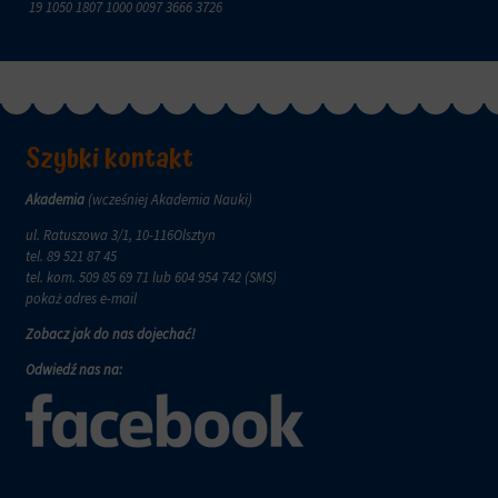
zachowanie
19 1050 1807 1000 0097 3666 3726
przechowywane
online.
i
przetwarzane
Zgoda
na
odnosi
potrzeby
się
usług
do
reklamowych.
zgody,
Szybki kontakt
którą
Personalizacja
witryny
reklam
Akademia
(wcześniej Akademia Nauki)
muszą
uzyskać
Określa,
ul. Ratuszowa 3/1, 10-116Olsztyn
od
czy
tel.
89 521 87 45
użytkowników
można
tel. kom.
509 85 69 71
lub 604 954 742 (SMS)
przed
wyświetlać
pokaż adres e-mail
użyciem
spersonalizowane
ciasteczek
Zobacz jak do nas dojechać!
reklamy
gromadzących
na
Odwiedź nas na:
dane
podstawie
osobowe.
zachowań
Przepisy
i
takie
preferencji
jak
użytkownika,
GDPR
wykorzystując