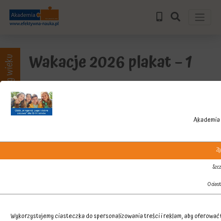
Wakacje 2026 plakat – 1
Zajęcia wg wieku
Akademia 
Zg
Szcz
O cias
Wykorzystujemy ciasteczka do spersonalizowania treści i reklam, aby oferować f