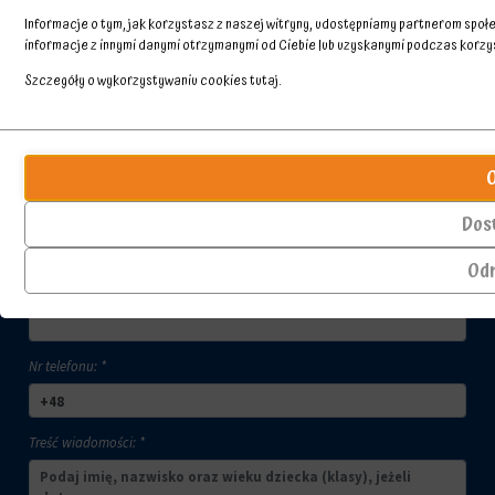
Informacje o tym, jak korzystasz z naszej witryny, udostępniamy partnerom spo
informacje z innymi danymi otrzymanymi od Ciebie lub uzyskanymi podczas korzyst
Szczegóły o wykorzystywaniu cookies
tutaj
.
Przechowywanie
Skontaktuj się z nami
Ciasteczka
statystyk
to
małe
Kontroluje,
Imię i nazwisko kontaktującego się: *
pliki
czy
Dos
danych
dane
przechowywane
dotyczące
Od
na
korzystania
Adres email: *
urządzeniu
z
przez
witryny
witryny
internetowej
internetowe
i
Nr telefonu: *
w
zachowań
celu
użytkowników
zapamiętania
mogą
Treść wiadomości: *
preferencji,
być
danych
przechowywane
logowania
w