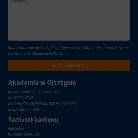
lub
celach
działań.
analitycznych
Istnieją
(np.
różne
Google
typy,
Analytics).
w
Przechowywanie
tym
reklam
ciasteczka
Pola oznaczone gwiazdką * są obowiązkowe. Zobacz jak chronimy Twoją
sesyjne
prywatność w dokumencie
RODO
.
Zarządza
(tymczasowe)
tym,
i
Wyślij wiadomość
czy
trwałe
dane
(długoterminowe).
związane
Akademia w Olsztynie
Pomagają
z
one
reklamami
spersonalizować
ul. Ratuszowa 3/1, 10-116 Olsztyn
(np.
wrażenia
tel.
89 521 87 45
ciasteczka
z
tel. kom.
509 85 69 71
lub 604 954 742 (SMS)
do
przeglądania,
pokaż adres e-mail
targetowania
ale
Rachunek bankowy
i
mogą
śledzenia)
również
Akademia
mogą
śledzić
ING Bank Śląski S.A.
być