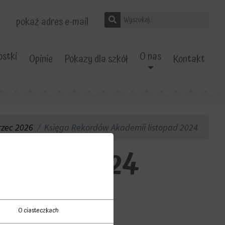
pokaż adres e-mail
stki
O nas
Opinie
Pokazy dla szkół
Kontakt
rzec 2026
Księga Rekordów Akademii listopad 2024
stopad 2024
O ciasteczkach