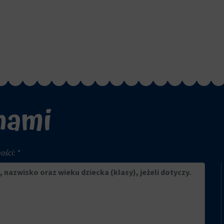
 nami
ści: *