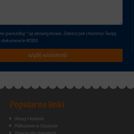
ne gwiazdką * są obowiązkowe. Zobacz jak chronimy Twoją
w dokumencie
RODO
.
Wyślij wiadomość
Popularne linki
Obozy i kolonie
Półkolonie w Olsztynie
Zajęcia dla dorosłych