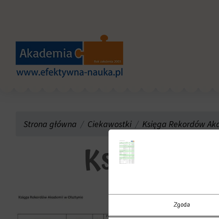
Strona główna
Ciekawostki
Księga Rekordów Aka
Księga Rek
Zgoda