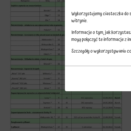
Wykorzystujemy ciasteczka do sp
witrynie.
Informacje o tym, jak korzysta
mogą połączyć te informacje z in
Szczegóły o wykorzystywaniu c
Przechowywanie
Ciasteczka
statystyk
to
Kontroluje,
małe
czy
pliki
dane
danych
dotyczące
przechowywane
korzystania
na
z
urządzeniu
witryny
przez