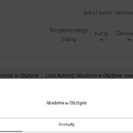
pokaż numer telefonu
Bezpłatne lekcje
Kursy
Ciekawo
zapisy
demii w Olsztynie
Lista Rekordy Akademii w Olsztynie. ma
ordów Akademii li
Akademia w Olsztynie
Szczegóły