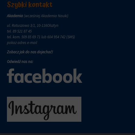
Szybki kontakt
witryna
internetowa
używa
Akademia
(wcześniej Akademia Nauki)
ciasteczek
ul. Ratuszowa 3/1, 10-116Olsztyn
i
tel.
89 521 87 45
jak
tel. kom.
509 85 69 71
lub 604 954 742 (SMS)
zbiera
pokaż adres e-mail
dane,
zapoznaj
Zobacz jak do nas dojechać!
się
z
Odwiedź nas na:
polityką
prywatności
witryny.
Ten
dokument
opisuje
rodzaje
używanych
plików
cookie,
zbierane
dane
oraz