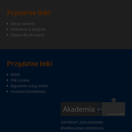
sposób
Popularne linki
przechowywania
lub
udostępniania
Obozy i kolonie
Twoich
Półkolonie w Olsztynie
informacji.
Zajęcia dla dorosłych
Wyjaśnia
również,
jak
możesz
zarządzać
Przydatne linki
swoimi
preferencjami.
RODO
Pliki cookies
Regulamin usług online
Formularz kontaktowy
COPYRIGHT 2018 AKADEMIA
Wszelkie prawa zastrzeżone.