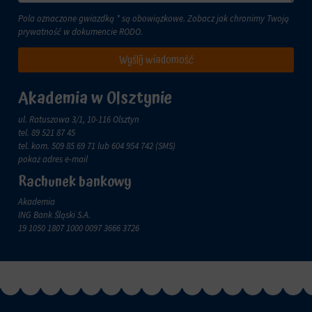
za
pośrednictwem
Pola oznaczone gwiazdką * są obowiązkowe. Zobacz jak chronimy Twoją
ustawień
prywatność w dokumencie
RODO
.
prywatności
Wyślij wiadomość
witryny,
które
umożliwiają
Akademia w Olsztynie
zarządzanie
lub
ul. Ratuszowa 3/1, 10-116 Olsztyn
usuwanie
tel.
89 521 87 45
przechowywanych
tel. kom.
509 85 69 71
lub 604 954 742 (SMS)
ciasteczek
pokaż adres e-mail
w
dowolnym
Rachunek bankowy
momencie.
Akademia
Aby
ING Bank Śląski S.A.
uzyskać
19 1050 1807 1000 0097 3666 3726
więcej
szczegółów
na
temat
tego,
jak