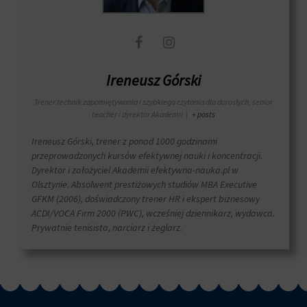
i
przetwarzane
Zgoda
na
odnosi
potrzeby
się
usług
do
reklamowych.
zgody,
Ireneusz Górski
którą
Personalizacja
witryny
Trener technik zapamiętywania i szybkiego czytania dla dorosłych, senior
reklam
muszą
teacher i dyrektor Akademii
|
+ posts
uzyskać
Określa,
od
Ireneusz Górski, trener z ponad 1000 godzinami
czy
użytkowników
można
przeprowadzonych kursów efektywnej nauki i koncentracji.
przed
wyświetlać
Dyrektor i założyciel Akademii efektywna-nauka.pl w
użyciem
spersonalizowane
Olsztynie. Absolwent prestiżowych studiów MBA Executive
ciasteczek
reklamy
GFKM (2006), doświadczony trener HR i ekspert biznesowy
gromadzących
na
ACDI/VOCA Firm 2000 (PWC), wcześniej dziennikarz, wydawca.
dane
podstawie
Prywatnie tenisista, narciarz i żeglarz.
osobowe.
zachowań
Przepisy
i
takie
preferencji
jak
użytkownika,
GDPR
wykorzystując
wymagają,
w