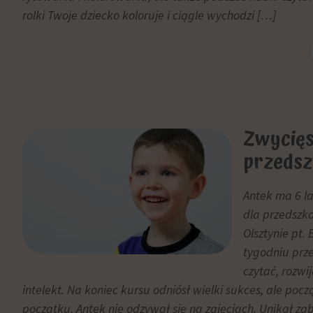
momencie.
rolki Twoje dziecko koloruje i ciągle wychodzi […]
Aby
uzyskać
więcej
szczegółów
na
temat
tego,
Zwycię
jak
przedsz
witryna
internetowa
Antek ma 6 lat
używa
dla przedszk
ciasteczek
i
Olsztynie pt.
jak
tygodniu prze
zbiera
czytać, rozwi
dane,
intelekt. Na koniec kursu odniósł wielki sukces, ale pocz
zapoznaj
początku, Antek nie odzywał się na zajęciach. Unikał za