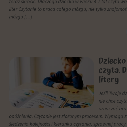
trwałe
teraz skrócić. Dlaczego dziecko w wieku 4-7 lat czyta w
dane
(długoterminowe).
liter Czytanie to praca całego mózgu, nie tylko znajomoś
związane
Pomagają
mózgu […]
z
one
reklamami
spersonalizować
(np.
wrażenia
ciasteczka
z
do
przeglądania,
targetowania
ale
i
Dziecko
mogą
śledzenia)
czyta. 
również
mogą
śledzić
litery
być
zachowanie
przechowywane
online.
i
Jeśli Twoje dz
przetwarzane
Zgoda
nie chce czyta
na
odnosi
oznaczać brak
potrzeby
się
opóźnienia. Czytanie jest złożonym procesem. Wymaga zn
usług
do
śledzenia kolejności i kierunku czytania, sprawnej pracy
reklamowych.