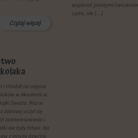
wspierać prostymi ćwiczenia
czyta, ale […]
Czytaj więcej
stwo
kolaka
 i chodził na zajęcia
olaków w Akademii w
 Bajki Świata. Raz w
z zabawę uczył się
jał zainteresowania i
ątki nie były łatwe. Na
baw z innymi dziećmi.