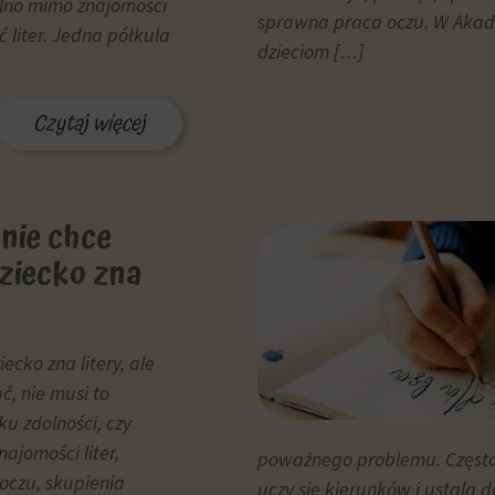
olno mimo znajomości
sprawna praca oczu. W Akad
ć liter. Jedna półkula
dzieciom […]
Czytaj więcej
 nie chce
Dziecko zna
iecko zna litery, ale
ć, nie musi to
u zdolności, czy
ajomości liter,
poważnego problemu. Często 
 oczu, skupienia
uczy się kierunków i ustala 