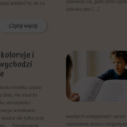
zawiesza się, gubi rytm czyta
piej widzieć to, na co
dziecko zna […]
Czytaj więcej
koloruje i
wychodzi
ie
ziecko kredką często
 linię, nie musi to
ku staranności.
dynacja wzrokowo-
ważnych umiejętności naraz: 
t ważna nie tylko przy
rozumienie sensu i utrzymyw
ania. Transkrypcja