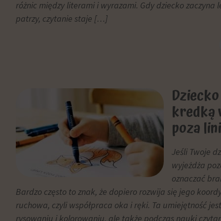
i
różnic między literami i wyrazami. Gdy dziecko zaczyna le
w
pomiaru
patrzy, czytanie staje […]
dowolnym
skuteczności
momencie,
reklam.
zazwyczaj
za
pośrednictwem
ustawień
Dziecko 
prywatności
witryny,
kredką 
które
poza lin
umożliwiają
zarządzanie
lub
Jeśli Twoje d
usuwanie
wyjeżdża poza
przechowywanych
oznaczać bra
ciasteczek
Bardzo często to znak, że dopiero rozwija się jego koor
w
ruchowa, czyli współpraca oka i ręki. Ta umiejętność jes
dowolnym
rysowaniu i kolorowaniu, ale także podczas nauki czyt