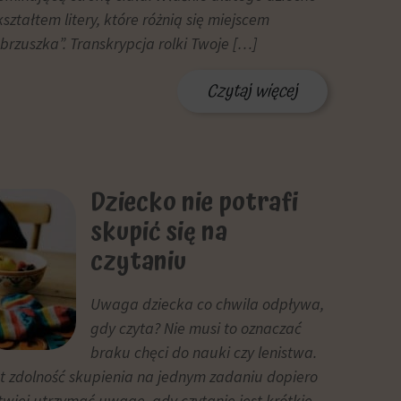
ztałtem litery, które różnią się miejscem
brzuszka”. Transkrypcja rolki Twoje […]
Czytaj więcej
Dziecko nie potrafi
skupić się na
czytaniu
Uwaga dziecka co chwila odpływa,
gdy czyta? Nie musi to oznaczać
braku chęci do nauki czy lenistwa.
at zdolność skupienia na jednym zadaniu dopiero
atwiej utrzymać uwagę, gdy czytanie jest krótkie,