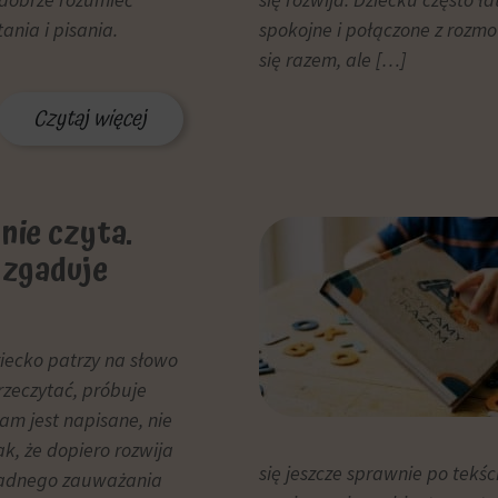
ania i pisania.
spokojne i połączone z rozmow
się razem, ale […]
Czytaj więcej
nie czyta.
 zgaduje
ziecko patrzy na słowo
przeczytać, próbuje
am jest napisane, nie
ak, że dopiero rozwija
się jeszcze sprawnie po tekś
kładnego zauważania