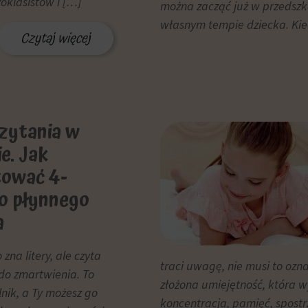
zoklasistów i […]
można zacząć już w przedszk
własnym tempie dziecka. Kie
Czytaj więcej
zytania w
e. Jak
ować 4-
do płynnego
a
zna litery, ale czyta
traci uwagę, nie musi to ozna
do zmartwienia. To
złożona umiejętność, która w
lnik, a Ty możesz go
koncentracja, pamięć, spostr