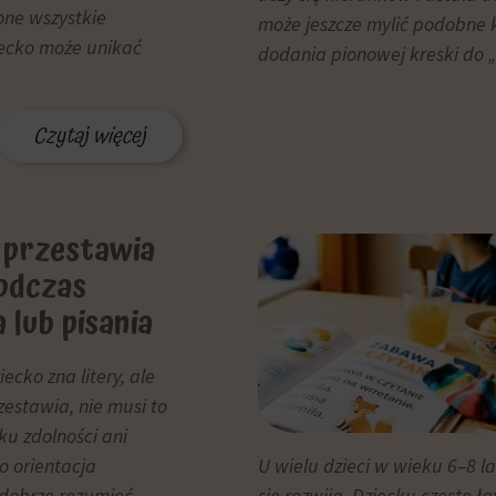
one wszystkie
może jeszcze mylić podobne ks
ziecko może unikać
dodania pionowej kreski do „
Czytaj więcej
 przestawia
podczas
 lub pisania
iecko zna litery, ale
zestawia, nie musi to
u zdolności ani
o orientacja
U wielu dzieci w wieku 6–8 l
ę dobrze rozumieć
się rozwija. Dziecku często ł