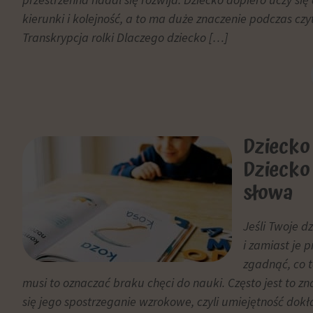
celu
witryny
kierunki i kolejność, a to ma duże znaczenie podczas czyt
zapisane
prosiły
Transkrypcja rolki Dlaczego dziecko […]
dane.
o
wyraźną
Przechowywanie
zgodę,
danych
umożliwiając
użytkownika
użytkownikom
akceptowanie
Kontroluje
Dziecko 
lub
przechowywanie
odrzucanie
Dziecko
danych
ciasteczek
specyficznych
słowa
i
dla
kontrolowanie
użytkownika,
swojej
Jeśli Twoje d
służących
prywatności.
i zamiast je 
do
Możesz
zgadnąć, co t
śledzenia
również
reklam,
musi to oznaczać braku chęci do nauki. Często jest to zn
wycofać
profilowania
się jego spostrzeganie wzrokowe, czyli umiejętność do
zgodę