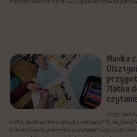
trudności dzieci w klasie 1-2 z czytaniem Rodzice pierws
i
internetowe
zachowań
w
użytkowników
celu
mogą
zapamiętania
być
preferencji,
przechowywane
danych
w
logowania
Nauka c
celach
lub
analitycznych
działań.
Olsztyni
(np.
Istnieją
przygot
Google
różne
7latka 
Analytics).
typy,
w
czytani
Przechowywanie
tym
reklam
ciasteczka
Twoje dziecko 
sesyjne
Zarządza
wolno, zgaduje słowa albo je przestawia? To nie powód 
(tymczasowe)
tym,
naturalny etap, przez który przechodzi każdy mały czyte
i
czy