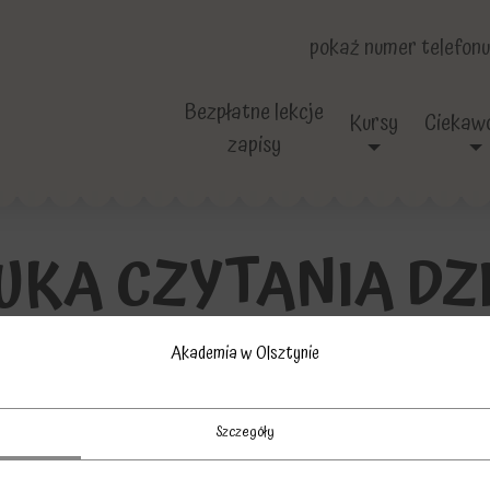
pokaż numer telefonu
Bezpłatne lekcje
Kursy
Ciekawo
zapisy
UKA CZYTANIA DZI
Akademia w Olsztynie
esz sprawdzone sposoby na naukę czytania dla dzieci w 
iterek i jak nauczyć małe dziecko czytać krok po kroku
Szczegóły
udności z nauką czytania. Akademia w Olsztynie omawia najczę