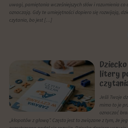
zgody,
uwagi, pamiętania wcześniejszych słów i rozumienia co 
którą
Personalizacja
oznaczają. Gdy te umiejętności dopiero się rozwijają, d
witryny
reklam
czytania, bo jest […]
muszą
Określa,
uzyskać
czy
od
można
użytkowników
wyświetlać
przed
spersonalizowane
użyciem
Dziecko
reklamy
ciasteczek
na
gromadzących
litery 
podstawie
dane
czytania
zachowań
osobowe.
i
Przepisy
preferencji
takie
Jeśli Twoje dz
użytkownika,
jak
mimo to je pr
wykorzystując
GDPR
oznaczać brak
w
wymagają,
„kłopotów z głową”. Często jest to związane z tym, że jeg
tym
aby
przestrzenna nadal się rozwija. Dziecko dopiero uczy si