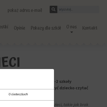
pokaż adres e-mail
stki
O nas
Opinie
Pokazy dla szkół
Kontakt
ECI
wieku przedszkolnym i kl. 1-2 szkoły
. Dowiesz się też, jak nauczyć dziecko czytać
O ciasteczkach
stsze problemy z czytaniem u dzieci, takie jak brak