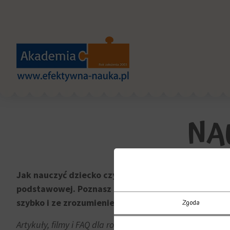
NA
Jak nauczyć dziecko czytać w Olsztynie? Tu znajdzi
podstawowej. Poznasz metody, jak nauczyć dziecko l
szybko i ze zrozumieniem.
Zgoda
Artykuły, filmy i FAQ dla rodziców dzieci, które mają tr